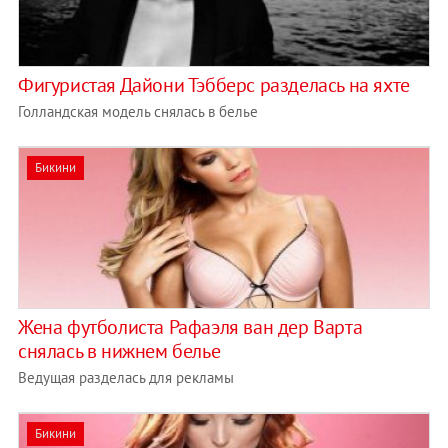
Фигуристая Дайони Тэбберс разделась на яхте
Голландская модель снялась в белье
Бикини
Жена футболиста Рафаэля ван дер Варта
снялась в нижнем белье
Ведущая разделась для рекламы
Бикини