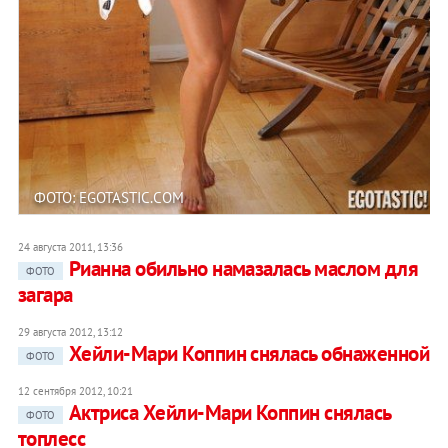
ФОТО: EGOTASTIC.COM
24 августа 2011, 13:36
Рианна обильно намазалась маслом для
ФОТО
загара
29 августа 2012, 13:12
Хейли-Мари Коппин снялась обнаженной
ФОТО
12 сентября 2012, 10:21
Актриса Хейли-Мари Коппин снялась
ФОТО
топлесс