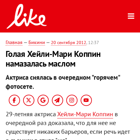
Главная
—
Бикини
—
20 сентября 2012
, 12:37
Голая Хейли-Мари Коппин
намазалась маслом
Актриса снялась в очередном "горячем"
фотосете.
29-летняя актриса
Хейли-Мари Коппин
в
очередной раз доказала, что для нее не
существует никаких барьеров, если речь идет