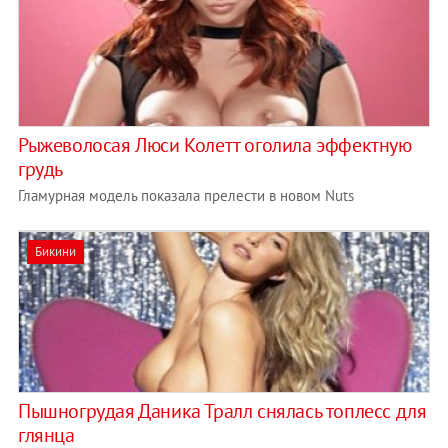
Рыжеволосая Люси Колетт оголила эффектную
грудь
Гламурная модель показала прелести в новом Nuts
Бикини
Пышногрудая Даника Тралл снялась топлесс для
глянца