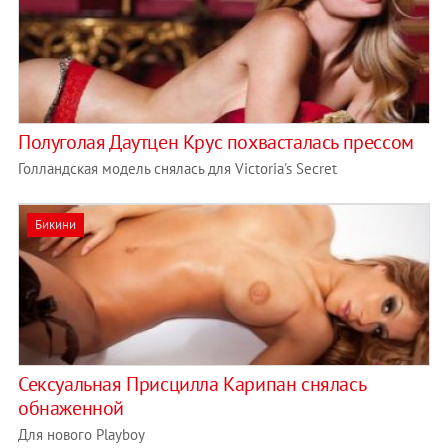
Полуголая Даутцен Крус похвасталась прессом
Голландская модель снялась для Victoria's Secret
Бикини
Сексуальная Присцилла Карипан снялась
обнаженной
Для нового Playboy