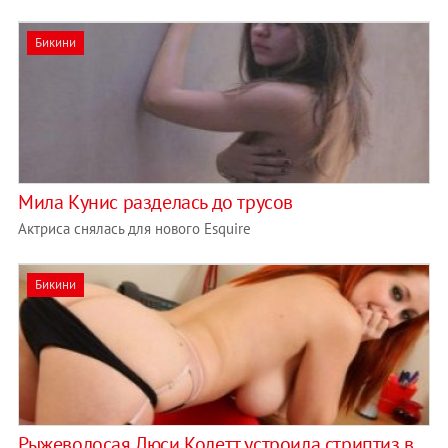
Бикини
Мила Кунис разделась до трусов
Актриса снялась для нового Esquire
Бикини
Рыжеволосая Люси Колетт устроила стриптиз в