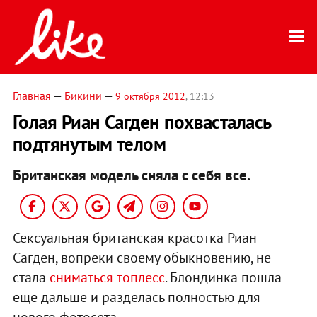
Главная
—
Бикини
—
9 октября 2012
, 12:13
Голая Риан Сагден похвасталась
подтянутым телом
Британская модель сняла с себя все.
Сексуальная британская красотка Риан
Сагден, вопреки своему обыкновению, не
стала
сниматься топлесс
. Блондинка пошла
еще дальше и разделась полностью для
нового фотосета.