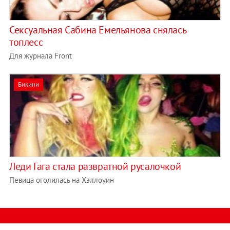
Сексуальная Сабина Емельянова снялась
топлесс
Для журнала Front
Бикини
Леди Гага стала развратной русалочкой
Певица оголилась на Хэллоуин