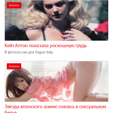
Бикини
Кейт Аптон показала роскошную грудь
В фотосессии для Vogue Italy
Бикини
Звезда японского аниме снялась в сексуальном
белье