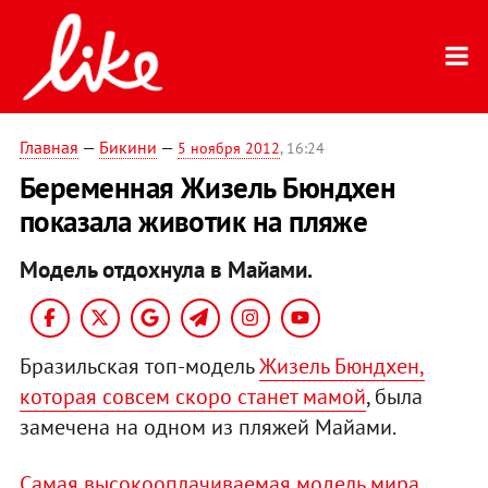
Главная
—
Бикини
—
5 ноября 2012
, 16:24
Беременная Жизель Бюндхен
показала животик на пляже
Модель отдохнула в Майами.
Бразильская топ-модель
Жизель Бюндхен,
которая совсем скоро станет мамой
, была
замечена на одном из пляжей Майами.
Самая высокооплачиваемая модель мира