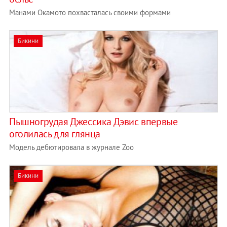
Манами Окамото похвасталась своими формами
Бикини
Пышногрудая Джессика Дэвис впервые
оголилась для глянца
Модель дебютировала в журнале Zoo
Бикини