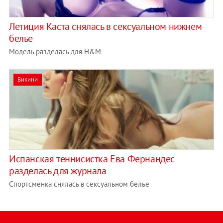
Летиция Каста снялась в сексуальном нижнем
белье
Модель разделась для H&M
Бикини
Испанская теннисистка Ева Фернандес
разделась для журнала
Спортсменка снялась в сексуальном белье