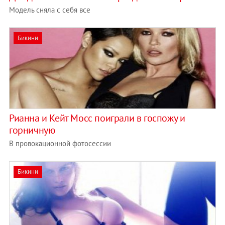
Модель сняла с себя все
Бикини
Рианна и Кейт Мосс поиграли в госпожу и
горничную
В провокационной фотосессии
Бикини