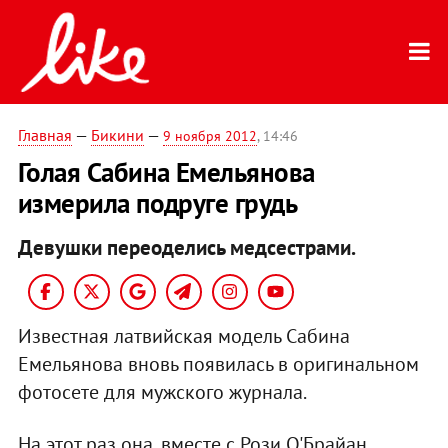
Главная
—
Бикини
—
9 ноября 2012
, 14:46
Голая Сабина Емельянова
измерила подруге грудь
Девушки переоделись медсестрами.
Известная латвийская модель Сабина
Емельянова вновь появилась в оригинальном
фотосете для мужского журнала.
На этот раз она, вместе с Рози О'Брайан,