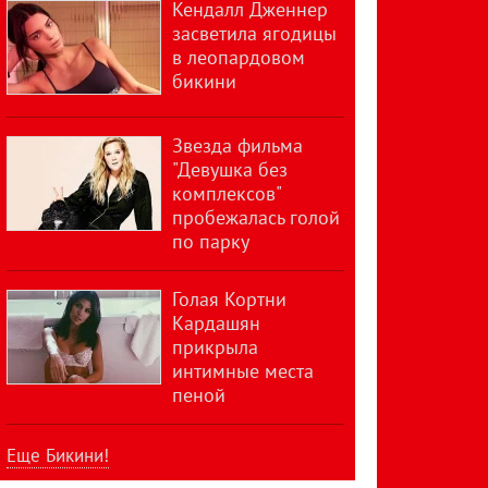
Кендалл Дженнер
засветила ягодицы
в леопардовом
бикини
Звезда фильма
"Девушка без
комплексов"
пробежалась голой
по парку
Голая Кортни
Кардашян
прикрыла
интимные места
пеной
Еще Бикини!