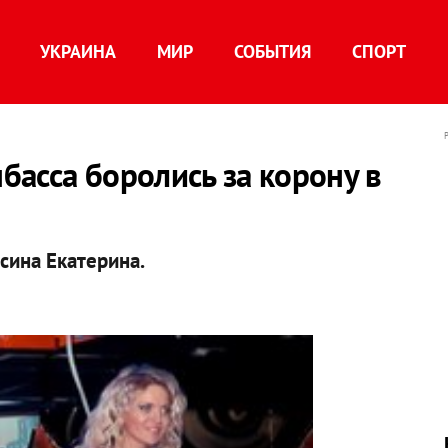
УКРАИНА
МИР
СОБЫТИЯ
СПОРТ
асса боролись за корону в
есина Екатерина.