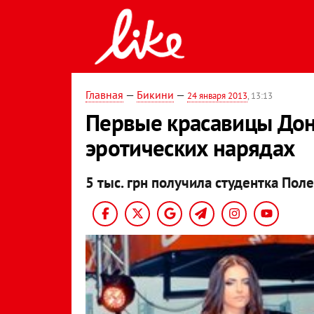
Главная
—
Бикини
—
24 января 2013
, 13:13
Первые красавицы Донб
эротических нарядах
5 тыс. грн получила студентка Пол