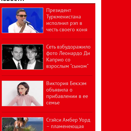
Президент
Туркменистана
исполнил рэп в
честь своего коня
Сеть взбудоражило
фото Леонардо Ди
Каприо со
взрослым "сыном"
Виктория Бекхэм
объявила о
прибавлении в ее
семье
Стэйси Амбер Уорд
– пламенеющая