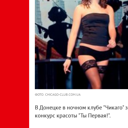
ФОТО: CHICAGO-CLUB.COM.UA
В Донецке в ночном клубе "Чикаго"
конкурс красоты "Ты Первая!".