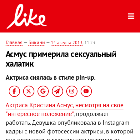
Главная
—
Бикини
—
14 августа 2013
, 11:23
Асмус примерила сексуальный
халатик
Актриса снялась в стиле pin-up.
Актриса Кристина Асмус, несмотря на свое
"интересное положение"
, продолжает
работать. Девушка опубликовала в Instagram
кадры с новой фотосессии актрисы, в которой
она появилась в сексуальном халатике от