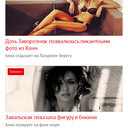
Дочь Заворотнюк похвалилась пикантными
фото из Канн
Анна отдыхает на Лазурном берегу
Бикини
Завальская показала фигуру в бикини
Анна позирует на фоне моря