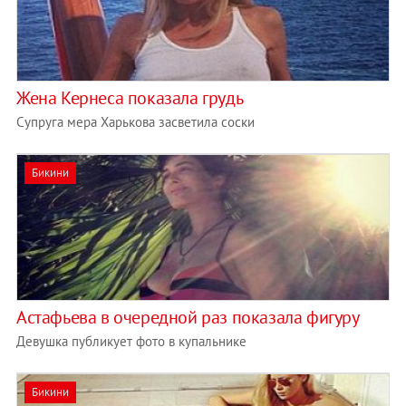
Жена Кернеса показала грудь
Супруга мера Харькова засветила соски
Бикини
Астафьева в очередной раз показала фигуру
Девушка публикует фото в купальнике
Бикини