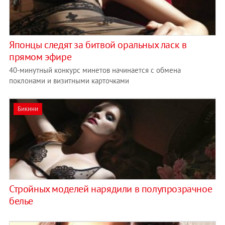
Японцы следят за битвой оральных ласк в
прямом эфире
40-минутный конкурс минетов начинается с обмена
поклонами и визитными карточками
Бикини
Стройных моделей нарядили в полупрозрачное
белье