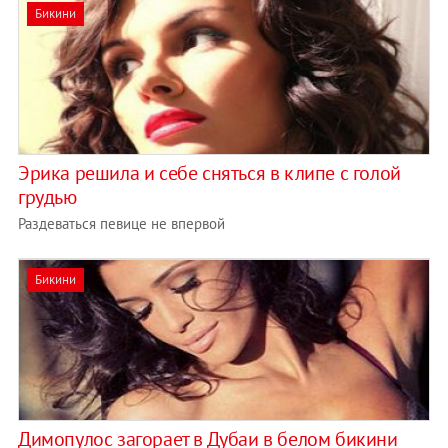
Бикини
Эрика решила и себе сняться в клипе с голой
грудью
Раздеваться певице не впервой
Бикини
Димопулос загорает в Дубаи в белом бикини