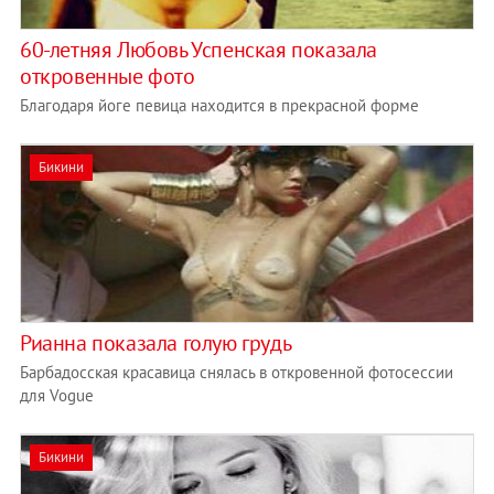
60-летняя Любовь Успенская показала
откровенные фото
Благодаря йоге певица находится в прекрасной форме
Бикини
Рианна показала голую грудь
Барбадосская красавица снялась в откровенной фотосессии
для Vogue
Бикини