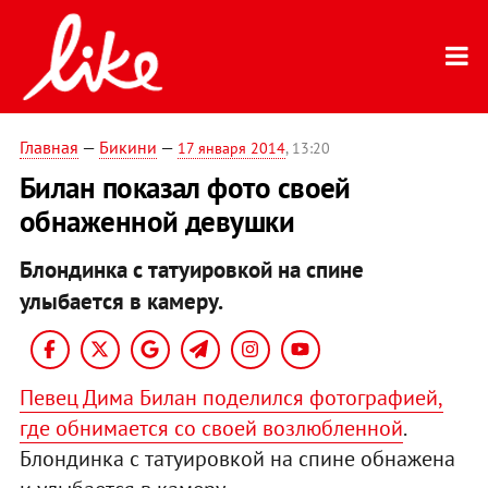
Главная
—
Бикини
—
17 января 2014
, 13:20
Билан показал фото своей
обнаженной девушки
Блондинка с татуировкой на спине
улыбается в камеру.
Певец Дима Билан поделился фотографией,
где обнимается со своей возлюбленной
.
Блондинка с татуировкой на спине обнажена