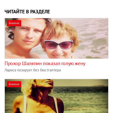
ЧИТАЙТЕ В РАЗДЕЛЕ
Бикини
Прохор Шаляпин показал голую жену
Лариса позирует без бюстгалтера
Бикини