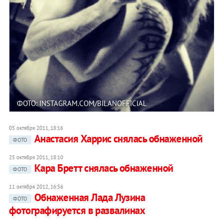
ФОТО: INSTAGRAM.COM/BILANOFFICIAL
05 октября 2011, 18:16
Анастасия Харрис снялась обнаженной
ФОТО
25 октября 2011, 18:10
Кара Бретт снялась обнаженной
ФОТО
11 октября 2012, 16:56
Обнаженная Лада Лузина
ФОТО
фотографируется в развалинах