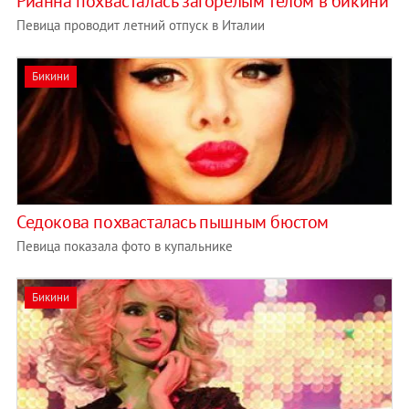
Рианна похвасталась загорелым телом в бикини
Певица проводит летний отпуск в Италии
Бикини
Седокова похвасталась пышным бюстом
Певица показала фото в купальнике
Бикини