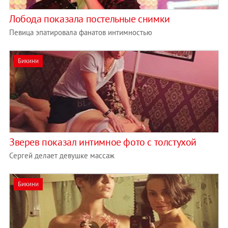
Лобода показала постельные снимки
Певица эпатировала фанатов интимностью
Бикини
Зверев показал интимное фото с толстухой
Сергей делает девушке массаж
Бикини