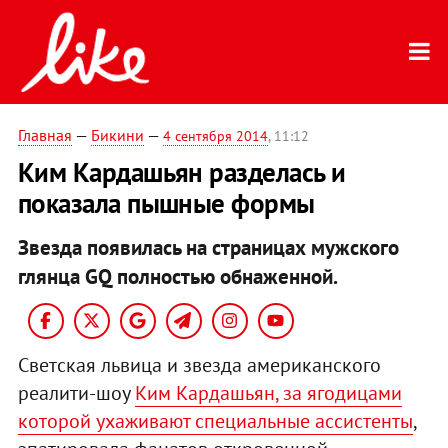
Главная
—
Бикини
—
4 сентября 2014
, 11:12
Ким Кардашьян разделась и
показала пышные формы
Звезда появилась на страницах мужского
глянца GQ полностью обнаженной.
Светская львица и звезда американского
реалити-шоу
Ким Кардашьян, за ягодицами
которой ухаживают специальные ассистенты
,