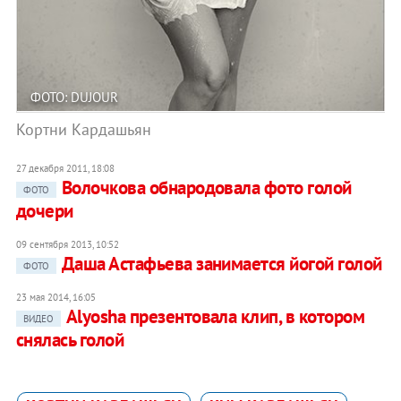
ФОТО: DUJOUR
Кортни Кардашьян
27 декабря 2011, 18:08
Волочкова обнародовала фото голой
ФОТО
дочери
09 сентября 2013, 10:52
Даша Астафьева занимается йогой голой
ФОТО
23 мая 2014, 16:05
Alyosha презентовала клип, в котором
ВИДЕО
снялась голой