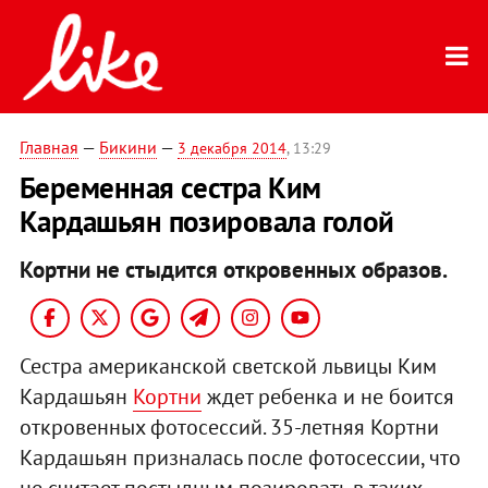
Главная
—
Бикини
—
3 декабря 2014
, 13:29
Беременная сестра Ким
Кардашьян позировала голой
Кортни не стыдится откровенных образов.
Сестра американской светской львицы Ким
Кардашьян
Кортни
ждет ребенка и не боится
откровенных фотосессий. 35-летняя Кортни
Кардашьян призналась после фотосессии, что
не считает постыдным позировать в таких