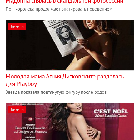
Мадонна снялась в скандальной фотосессии
Поп-королева продолжает эпатировать поведением
Бикини
Молодая мама Агния Дитковските разделась
для Playboy
Звезда показала подтянутую фигуру после родов
Бикини