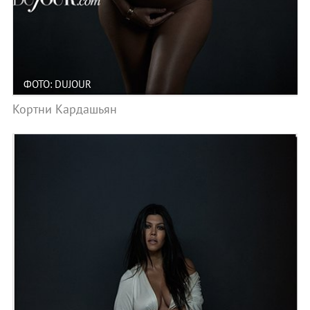
ФОТО: DUJOUR
Кортни Кардашьян