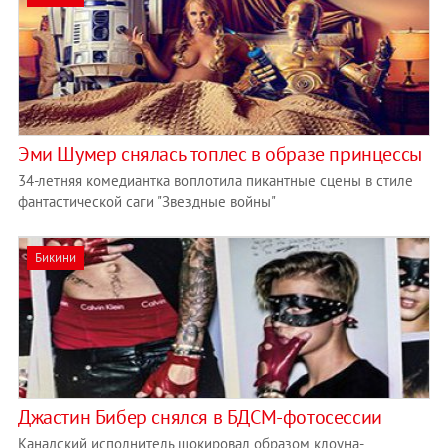
Эми Шумер снялась топлес в образе принцессы
34-летняя комедиантка воплотила пикантные сцены в стиле
фантастической саги "Звездные войны"
Бикини
Джастин Бибер снялся в БДСМ-фотосессии
Канадский исполнитель шокировал образом клоуна-