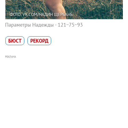
ФОТО: VK.COM/НАДИН ЩЕРБАНЬ
Параметры Надежды - 121−75−93
БЮСТ
РЕКОРД
РЕКЛАМА