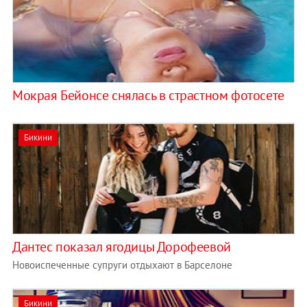
Мокрая Бейонсе снялась в страстном фотосете
Бикини
Дантес показал ягодицы Дорофеевой
Новоиспеченные супруги отдыхают в Барселоне
Бикини