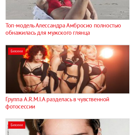
Топ-модель Алессандра Амбросио полностью
обнажилась для мужского глянца
Бикини
Группа A.R.M.I.A разделась в чувственной
фотосессии
Бикини