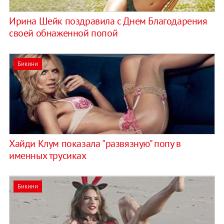
Ирина Шейк поздравила с Днем Благодарения
своей обнаженной попой
Бикини
Хайди Клум показала "развязную" попу в
именных трусиках
Бикини