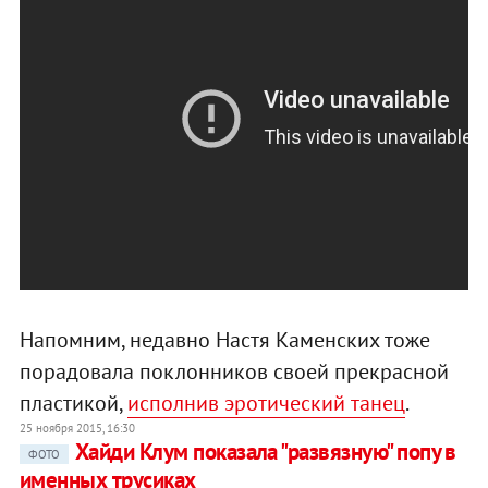
Напомним, недавно Настя Каменских тоже
порадовала поклонников своей прекрасной
пластикой,
исполнив эротический танец
.
25 ноября 2015, 16:30
Хайди Клум показала "развязную" попу в
ФОТО
именных трусиках