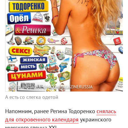
ФОТО: INSTAGRAM/MAXIMMAGAZINERUSSIA
А есть со слегка одетой
Напомним, ранее Регина Тодоренко
снялась
для откровенного календаря
украинского
мужского глянца XXL.