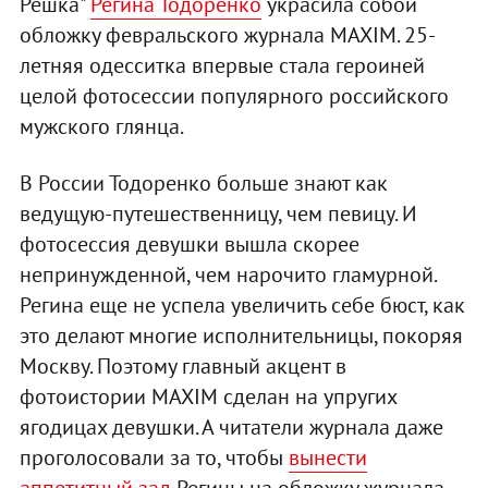
Решка"
Регина Тодоренко
украсила собой
обложку февральского журнала MAXIM. 25-
летняя одесситка впервые стала героиней
целой фотосессии популярного российского
мужского глянца.
В России Тодоренко больше знают как
ведущую-путешественницу, чем певицу. И
фотосессия девушки вышла скорее
непринужденной, чем нарочито гламурной.
Регина еще не успела увеличить себе бюст, как
это делают многие исполнительницы, покоряя
Москву. Поэтому главный акцент в
фотоистории MAXIM сделан на упругих
ягодицах девушки. А читатели журнала даже
проголосовали за то, чтобы
вынести
аппетитный зад
Регины на обложку журнала.