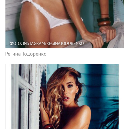
ФОТО: INSTAGRAM/REGINATODORENKO
Регина Тодоренко