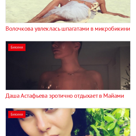
Волочкова увлеклась шпагатами в микробикини
Бикини
Даша Астафьева эротично отдыхает в Майами
Бикини