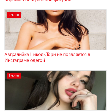
Бикини
Автралийка Николь Торн не появляется в
Инстаграме одетой
Бикини