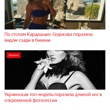
По стопам Кардашьян: Седокова поразила
видом сзади в бикини
Бикини
Украинская топ-модель поразила длиной ног в
откровенной фотосессии