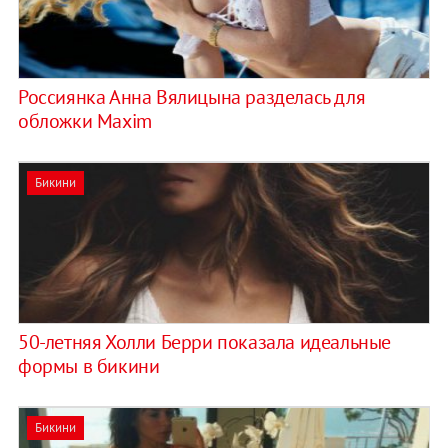
Россиянка Анна Вялицына разделась для
обложки Maxim
Бикини
50-летняя Холли Берри показала идеальные
формы в бикини
Бикини