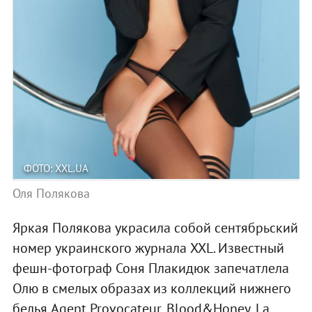
ФОТО: XXL.UA
Оля Полякова
Яркая Полякова украсила собой сентябрьский
номер украинского журнала XXL. Известный
фешн-фотограф Соня Плакидюк запечатлела
Олю в смелых образах из коллекций нижнего
белья Agent Provocateur, Blood&Honey, La