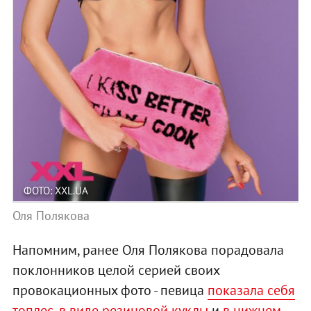
ФОТО: XXL.UA
Оля Полякова
Напомним, ранее Оля Полякова порадовала
поклонников целой серией своих
провокационных фото - певица
показала себя
топлес
,
в виде резиновой куклы
и
в нижнем