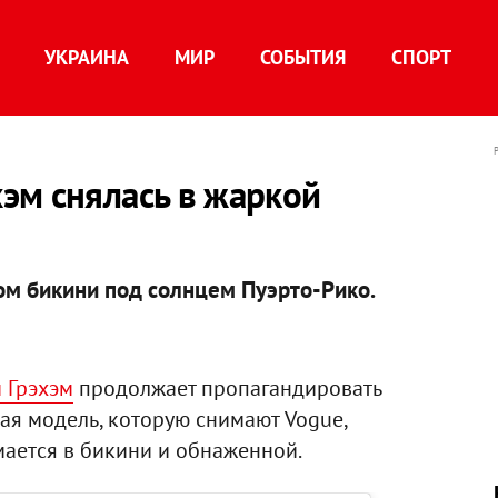
УКРАИНА
МИР
СОБЫТИЯ
СПОРТ
эм снялась в жаркой
лом бикини под солнцем Пуэрто-Рико.
 Грэхэм
продолжает пропагандировать
ая модель, которую снимают Vogue,
имается в бикини и обнаженной.