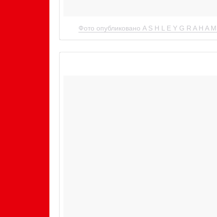
Фото опубликовано A S H L E Y G R A H A 