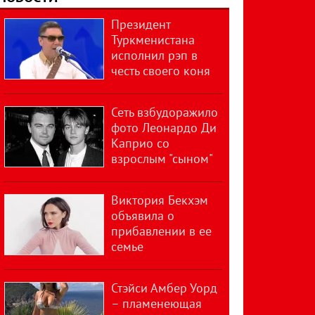
Президент
Туркменистана
исполнил рэп в
честь своего коня
Сеть взбудоражило
фото Леонардо Ди
Каприо со
взрослым "сыном"
Виктория Бекхэм
объявила о
прибавлении в ее
семье
Стэйси Амбер Уорд
– пламенеющая