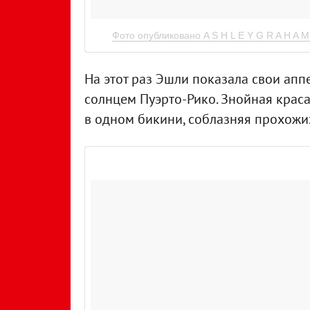
Фото опубликовано A S H L E Y G R A H A 
На этот раз Эшли показала свои ап
солнцем Пуэрто-Рико. Знойная крас
в одном бикини, соблазняя прохожи