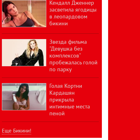
Кендалл Дженнер
засветила ягодицы
в леопардовом
бикини
Звезда фильма
"Девушка без
комплексов"
пробежалась голой
по парку
Голая Кортни
Кардашян
прикрыла
интимные места
пеной
Еще Бикини!