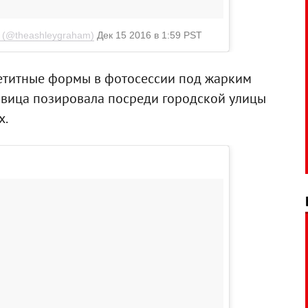
M (@theashleygraham)
Дек 15 2016 в 1:59 PST
петитные формы в фотосессии под жарким
авица позировала посреди городской улицы
х.