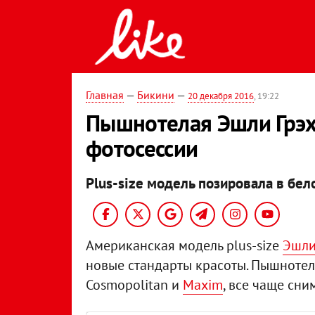
Главная
—
Бикини
—
20 декабря 2016
, 19:22
Пышнотелая Эшли Грэх
фотосессии
Plus-size модель позировала в бе
Американская модель plus-size
Эшли
новые стандарты красоты. Пышнотел
Cosmopolitan и
Maxim
, все чаще сн