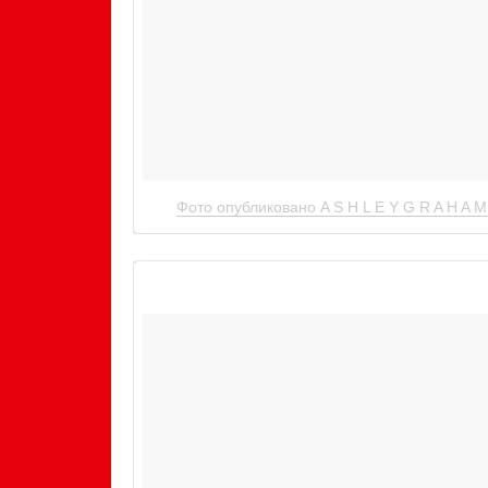
Фото опубликовано A S H L E Y G R A H A 