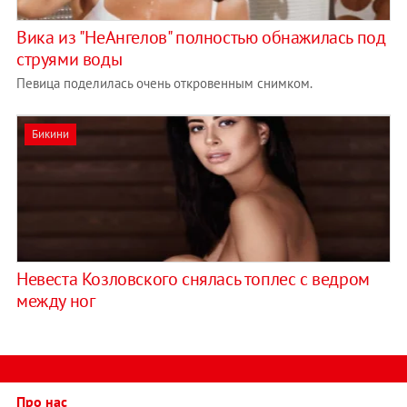
Вика из "НеАнгелов" полностью обнажилась под
струями воды
Певица поделилась очень откровенным снимком.
Бикини
Невеста Козловского снялась топлес с ведром
между ног
Про нас