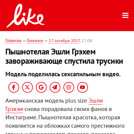
Главная
—
Бикини
—
17 октября 2017
, 17:08
Пышнотелая Эшли Грэхем
завораживающе спустила трусики
Модель поделилась сексапильным видео.
Американская модель plus size
Эшли
Грэхэм
снова порадовала своих фанов в
Инстаграме. Пышнотелая красотка, которая
появляется на обложках самого престижного
глянца и подиумах топ-показов, показала