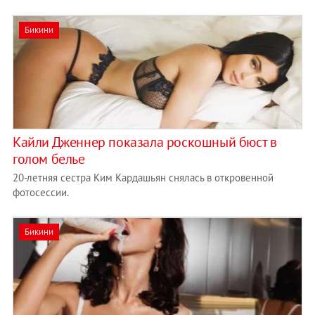
Бикини
Кайли Дженнер показала роскошный бюст в
голом белье
20-летняя сестра Ким Кардашьян снялась в откровенной
фотосессии.
Бикини