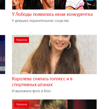
У Лободы появилась юная конкурентка
У девушек поразительное сходство
Украина
Королева снялась топлесс и в
спортивных штанах
И выложила фото в блог
Украина