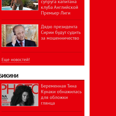
супруга капитана
клуба Английской
Премьер-Лиги
Дядю президента
Сирии будут судить
за мошенничество
Еще новостей!
БИКИНИ
Беременная Тина
Кунаки обнажилась
для обложки
глянца