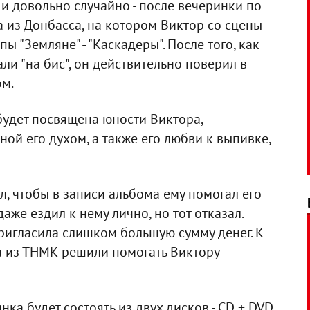
 и довольно случайно - после вечеринки по
 из Донбасса, на котором Виктор со сцены
ы "Земляне" - "Каскадеры". После того, как
и "на бис", он действительно поверил в
ом.
удет посвящена юности Виктора,
ой его духом, а также его любви к выпивке,
, чтобы в записи альбома ему помогал его
даже ездил к нему лично, но тот отказал.
пригласила слишком большую сумму денег. К
та из ТНМК решили помогать Виктору
а будет состоять из двух дисков - CD + DVD,