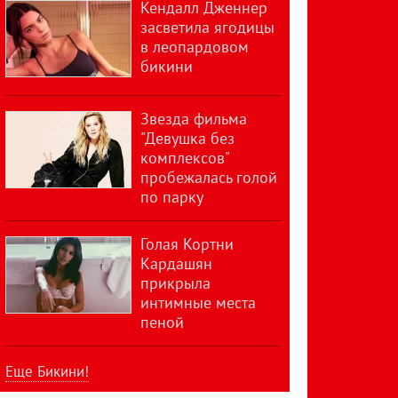
Кендалл Дженнер
засветила ягодицы
в леопардовом
бикини
Звезда фильма
"Девушка без
комплексов"
пробежалась голой
по парку
Голая Кортни
Кардашян
прикрыла
интимные места
пеной
Еще Бикини!