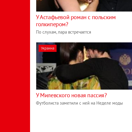
У Астафьевой роман с польским
голкипером?
По слухам, пара встречается
Украина
У Милевского новая пассия?
Футболиста заметили с ней на Неделе моды