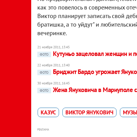
как это повелось в современных оте
Виктор планирует записать свой деб
братишка, а то уйдут" и любительск
вечеринке.
21 ноября 2011, 13:45
Кутуньо зацеловал женщин и п
ФОТО
22 ноября 2011, 13:40
Бриджит Бардо угрожает Януко
ФОТО
30 ноября 2011, 16:45
Жена Януковича в Мариуполе 
ФОТО
КАЗУС
ВИКТОР ЯНУКОВИЧ
МУЗЫ
РЕКЛАМА