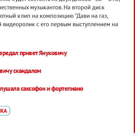
чественных музыкантов. На второй диск
ютный клип на композицию "Дави на газ,
ий видеоролик с его первым выступлением на
ередал привет Януковичу
вичу скандалом
слушала саксофон и фортепиано
КА