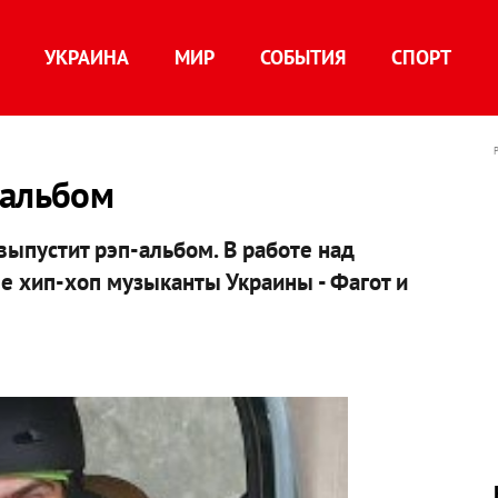
УКРАИНА
МИР
СОБЫТИЯ
СПОРТ
-альбом
ыпустит рэп-альбом. В работе над
е хип-хоп музыканты Украины - Фагот и