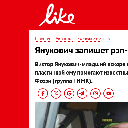
Главная
—
Украина
—
16 марта 2012
, 16:26
Янукович запишет рэп
Виктор Янукович-младший вскоре в
пластинкой ему помогают известны
Фоззи (группа ТНМК).