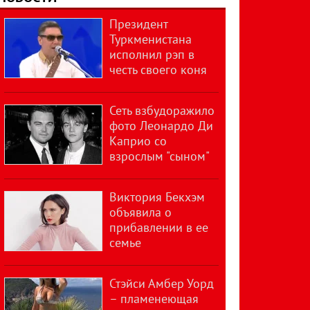
Президент
Туркменистана
исполнил рэп в
честь своего коня
Сеть взбудоражило
фото Леонардо Ди
Каприо со
взрослым "сыном"
Виктория Бекхэм
объявила о
прибавлении в ее
семье
Стэйси Амбер Уорд
– пламенеющая