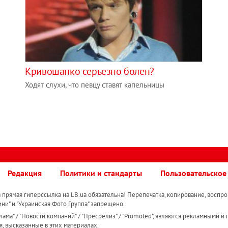
Кривошапко серьезно болен?
Ходят слухи, что певцу ставят капельницы
Редакция
Политики и стандарты
Пользовательское
прямая гиперссылка на LB.ua обязательна! Перепечатка, копирование, воспро
ини" и "Украинская Фото Группа" запрещено.
ама" / "Новости компаний" / "Пресрелиз" / "Promoted", являются рекламными и 
я, высказанные в этих материалах.