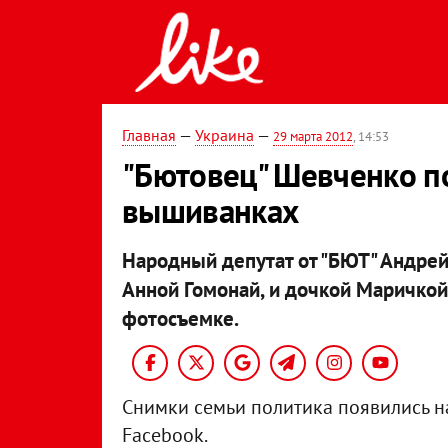
Главная
—
Украина
—
29 марта 2012
, 14:53
"Бютовец" Шевченко п
вышиванках
Народный депутат от "БЮТ" Андре
Анной Гомонай, и дочкой Маричкой
фотосъемке.
Снимки семьи политика появились н
Facebook.