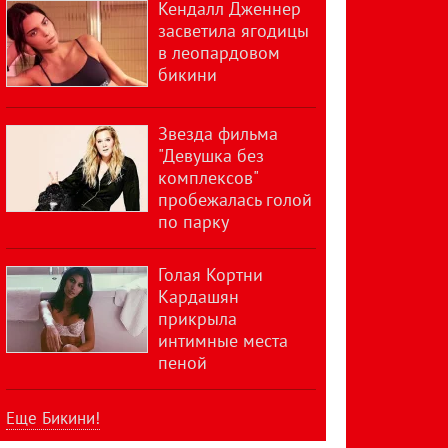
Кендалл Дженнер
засветила ягодицы
в леопардовом
бикини
Звезда фильма
"Девушка без
комплексов"
пробежалась голой
по парку
Голая Кортни
Кардашян
прикрыла
интимные места
пеной
Еще Бикини!