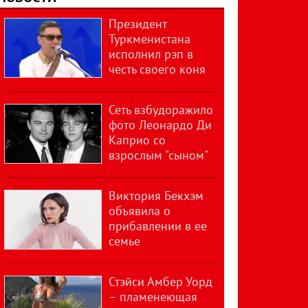
Президент
Туркменистана
исполнил рэп в
честь своего коня
Сеть взбудоражило
фото Леонардо Ди
Каприо со
взрослым "сыном"
Виктория Бекхэм
объявила о
прибавлении в ее
семье
Стэйси Амбер Уорд
– пламенеющая