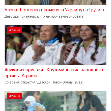
Алена Шоптенко променяла Украину на Грузию
Девушка призналась, что не прочь эмигрировать
Украина
Янукович присвоил Крутому звание народного
артиста Украины
Во время открытия "Детской Новой Волны 2012"
Украина