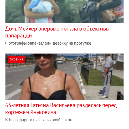
Дочь Мейхер впервые попала в объективы
папарацци
Фотографы запечатлели девочку на прогулке
Украина
65-летняя Татьяна Васильева разделась перед
кортежем Януковича
В благодарность за языковой закон