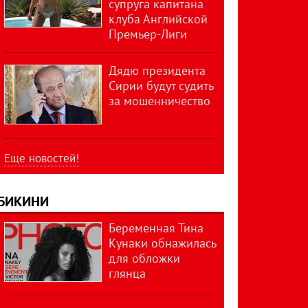
супруга капитана
клуба Английской
Премьер-Лиги
Дядю президента
Сирии будут судить
за мошенничество
Еще новостей!
БИКИНИ
Беременная Тина
Кунаки обнажилась
для обложки
глянца