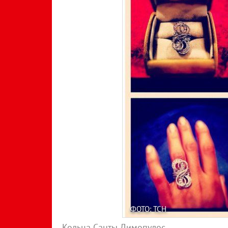
ФОТО: ТСН
Кольца Санты Димопулос