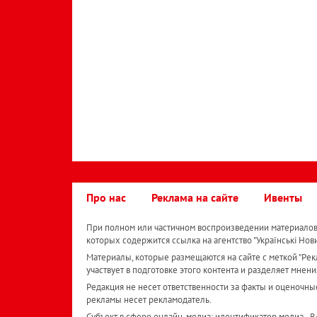
Про нас
Реклама на сайте
Ивенты
При полном или частичном воспроизведении материалов 
которых содержится ссылка на агентство "Українськi Нов
Материалы, которые размещаются на сайте с меткой "Рекл
участвует в подготовке этого контента и разделяет мнени
Редакция не несет ответственности за факты и оценочны
рекламы несет рекламодатель.
Субъект в сфере онлайн-медиа; идентификатор медиа - 