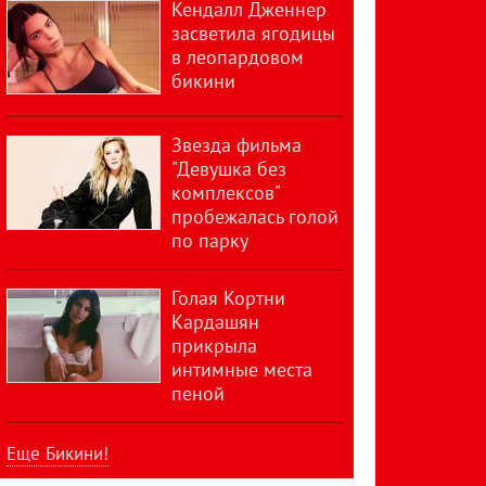
Кендалл Дженнер
засветила ягодицы
в леопардовом
бикини
Звезда фильма
"Девушка без
комплексов"
пробежалась голой
по парку
Голая Кортни
Кардашян
прикрыла
интимные места
пеной
Еще Бикини!