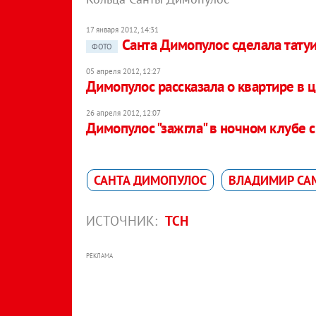
17 января 2012, 14:31
Санта Димопулос сделала тату
ФОТО
05 апреля 2012, 12:27
Димопулос рассказала о квартире в 
26 апреля 2012, 12:07
Димопулос "зажгла" в ночном клубе
САНТА ДИМОПУЛОС
ВЛАДИМИР СА
ИСТОЧНИК:
ТСН
РЕКЛАМА