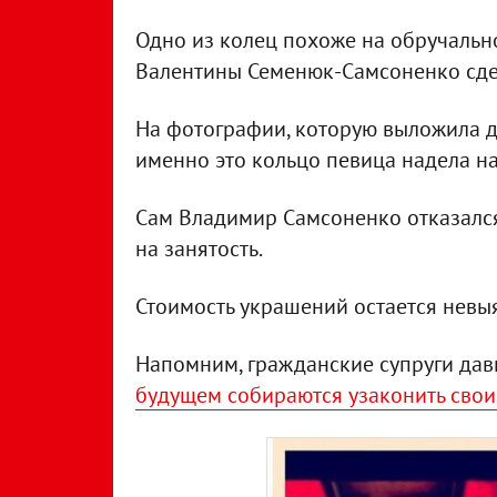
Одно из колец похоже на обручальн
Валентины Семенюк-Самсоненко сде
На фотографии, которую выложила де
именно это кольцо певица надела н
Сам Владимир Самсоненко отказался
на занятость.
Стоимость украшений остается невы
Напомним, гражданские супруги давн
будущем собираются узаконить сво