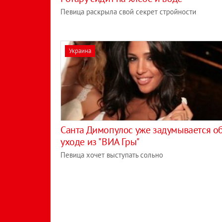
Певица раскрыла свой секрет стройности
Украина
Санта Димопулос уже задумывается о
уходе из "ВИА Гры"
Певица хочет выступать сольно