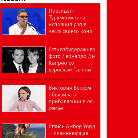
Президент
Туркменистана
исполнил рэп в
честь своего коня
Сеть взбудоражило
фото Леонардо Ди
Каприо со
взрослым "сыном"
Виктория Бекхэм
объявила о
прибавлении в ее
семье
Стэйси Амбер Уорд
– пламенеющая