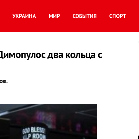
УКРАИНА
МИР
СОБЫТИЯ
СПОРТ
Димопулос два кольца с
ое.