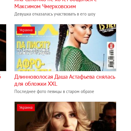
Максимом Чмерковским
Девушка отказалась участвовать в его шоу
Украина
б
Длинноволосая Даша Астафьева снялась
для обложки XXL
Последнее фото певицы в старом образе
Украина