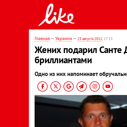
Главная
—
Украина
—
23 августа 2012
, 17:13
Жених подарил Санте 
бриллиантами
Одно из них напоминает обручальн