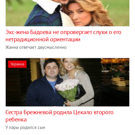
Экс-жена Бадоева не опровергает слухи о его
нетрадиционной ориентации
Жанна отвечает двусмысленно
Украина
Сестра Брежневой родила Цекало второго
ребенка
У пары родился сын