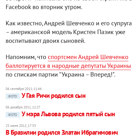
Facebook во вторник утром.
Как известно, Андрей Шевченко и его супруга
– американской модель Кристен Пазик уже
воспитывают двоих сыновей.
Напомним, что
спортсмен Андрей Шевченко
баллотируется в народные депутаты Украины
по спискам партии "Украина – Вперед!".
06 сентября 2011, 11:44
У Гая Ричи родился сын
ФОТО
06 декабря 2011, 12:27
У мэра Львова родился пятый сын
ФОТО
25 июня 2012, 17:33
В Бразилии родился Златан Ибрагимович