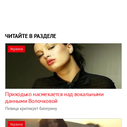
ЧИТАЙТЕ В РАЗДЕЛЕ
Украина
Приходько насмехается над вокальными
данными Волочковой
Певица критикует балерину
Украина