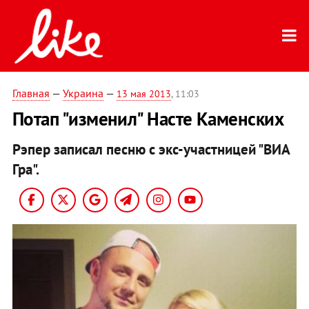
Главная
—
Украина
—
13 мая 2013
, 11:03
Потап "изменил" Насте Каменских
Рэпер записал песню с экс-участницей "ВИА
Гра".