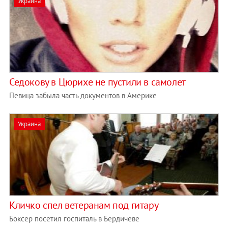
Украина
Седокову в Цюрихе не пустили в самолет
Певица забыла часть документов в Америке
Украина
Кличко спел ветеранам под гитару
Боксер посетил госпиталь в Бердичеве