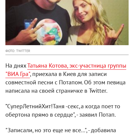
ФОТО: TWITTER
На днях
Татьяна Котова, экс-участница группы
"ВИА Гра"
, приехала в Киев для записи
совместной песни с Потапом. Об этом певица
написала на своей страничке в Twitter.
”СуперЛетнийХит!Таня -секс,а когда поет то
обертона прямо в сердце", - заявил Потап.
"Записали, но это еще не все...", - добавила