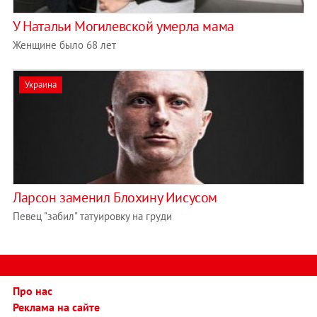
У Натальи Могилевской умерла мама
Женщине было 68 лет
Украина
Ларсон заменил Блохину Иисусом
Певец "забил" татуировку на груди
Про нас
Реклама на сайте