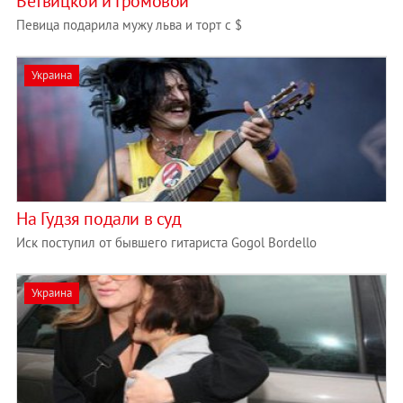
Ветвицкой и Громовой
Певица подарила мужу льва и торт с $
Украина
На Гудзя подали в суд
Иск поступил от бывшего гитариста Gogol Bordello
Украина