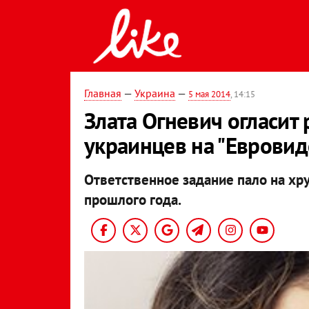
Главная
—
Украина
—
5 мая 2014
, 14:15
Злата Огневич огласит
украинцев на "Еврови
Ответственное задание пало на хр
прошлого года.