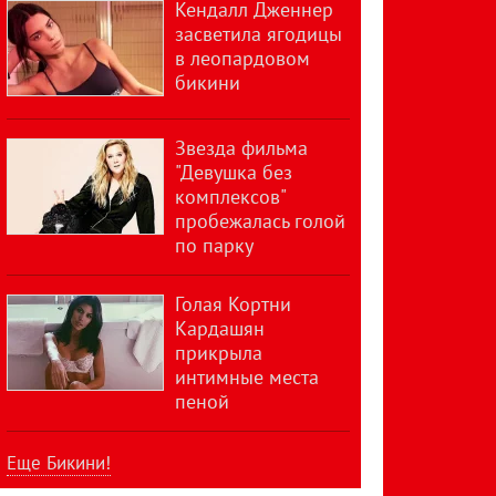
Кендалл Дженнер
засветила ягодицы
в леопардовом
бикини
Звезда фильма
"Девушка без
комплексов"
пробежалась голой
по парку
Голая Кортни
Кардашян
прикрыла
интимные места
пеной
Еще Бикини!