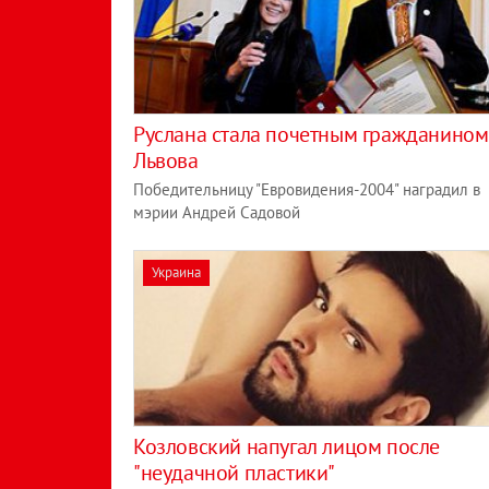
Руслана стала почетным гражданином
Львова
Победительницу "Евровидения-2004" наградил в
мэрии Андрей Садовой
Украина
Козловский напугал лицом после
"неудачной пластики"