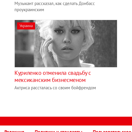
Музыкант рассказал, как сделать Донбасс
проукраинским
Украина
Куриленко отменила свадьбу с
мексиканским бизнесменом
Актриса рассталась со своим бойфрендом
Редакция
Политики и стандарты
Пользовательское