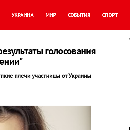
УКРАИНА
МИР
СОБЫТИЯ
СПОРТ
 результаты голосования
дении"
упкие плечи участницы от Украины