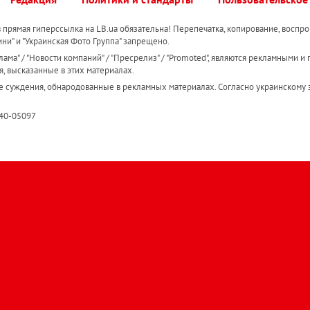
прямая гиперссылка на LB.ua обязательна! Перепечатка, копирование, воспро
ини" и "Украинская Фото Группа" запрещено.
ама" / "Новости компаний" / "Пресрелиз" / "Promoted", являются рекламными и 
я, высказанные в этих материалах.
е суждения, обнародованные в рекламных материалах. Согласно украинскому з
R40-05097