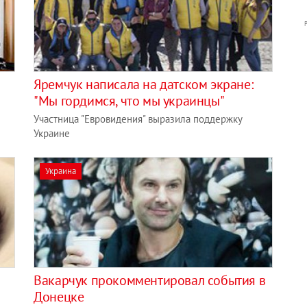
Яремчук написала на датском экране:
"Мы гордимся, что мы украинцы"
Участница "Евровидения" выразила поддержку
Украине
Украина
Вакарчук прокомментировал события в
Донецке