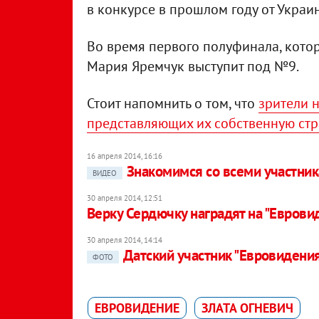
в конкурсе в прошлом году от Украи
Во время первого полуфинала, котор
Мария Яремчук выступит под №9.
Стоит напомнить о том, что
зрители н
представляющих их собственную стр
16 апреля 2014, 16:16
Знакомимся со всеми участни
ВИДЕО
30 апреля 2014, 12:51
Верку Сердючку наградят на "Еврови
30 апреля 2014, 14:14
Датский участник "Евровидения
ФОТО
ЕВРОВИДЕНИЕ
ЗЛАТА ОГНЕВИЧ