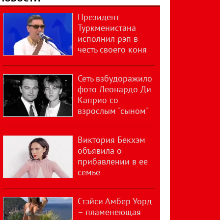
Президент
Туркменистана
исполнил рэп в
честь своего коня
Сеть взбудоражило
фото Леонардо Ди
Каприо со
взрослым "сыном"
Виктория Бекхэм
объявила о
прибавлении в ее
семье
Стэйси Амбер Уорд
– пламенеющая