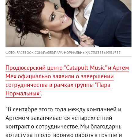
ФОТО: FACEBOOK.COM/PAGES/ПАРА-НОРМАЛЬНЫХ/173838569351757
Продюсерский центр "Catapult Music" и Артем
Мех официально заявили о завершении
сотрудничества в рамках группы "Пара
Нормальных"
.
"В сентябре этого года между компанией и
Артемом заканчивается четырехлетний
контракт о сотрудничестве. Мы благодарны
артисту за плодотворную работу в группе и