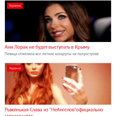
Украина
Ани Лорак не будет выступать в Крыму
Певица отменила все летние концерты на полуострове
Украина
Рыженькая Слава из "НеАнгелов"официально
сменила имя