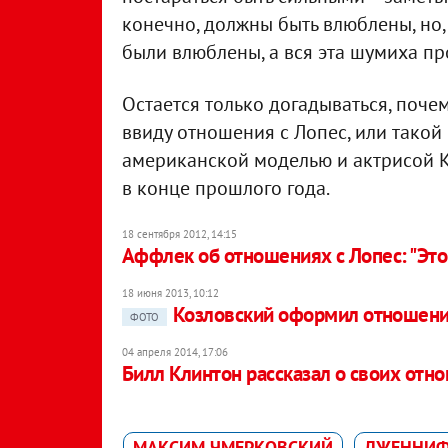
конечно, должны быть влюблены, но,
были влюблены, а вся эта шумиха пр
Остается только догадываться, поче
ввиду отношения с Лопес, или такой
американской моделью и актрисой К
в конце прошлого года.
18 сентября 2012, 14:15
Аффлек об отношениях с Лопес: "Это
18 июня 2013, 10:12
Козловский оформил отношени
ФОТО
04 апреля 2014, 17:06
Билл Клинтон рассказал о своих отн
МАКСИМ ЧМЕРКОВСКИЙ
ДЖЕННИФ