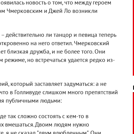
оявилась новость о том, что между героем
ом Чмерковским и Джей Ло возникли
– действительно ли танцор и певица теперь
откровенно на него ответил. Чмерковский
ет близкая дружба, и не более того. Они
 режиме, но встречаться удается редко из-
ий, который заставляет задуматься: а не
, что в Голливуде слишком много препятствий
мя публичными людьми:
де так сложно состоять с кем-то в
них вмешаться. Двоим людям нужно
е, я не сказал "двум влюбленным". Они,