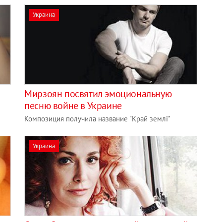
Украина
Мирзоян посвятил эмоциональную
песню войне в Украине
Композиция получила название "Край землі"
Украина