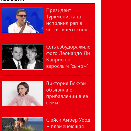
Президент
Туркменистана
исполнил рэп в
честь своего коня
Сеть взбудоражило
фото Леонардо Ди
Каприо со
взрослым "сыном"
Виктория Бекхэм
объявила о
прибавлении в ее
семье
Стэйси Амбер Уорд
– пламенеющая