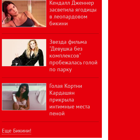
Кендалл Дженнер
засветила ягодицы
в леопардовом
бикини
Звезда фильма
"Девушка без
комплексов"
пробежалась голой
по парку
Голая Кортни
Кардашян
прикрыла
интимные места
пеной
Еще Бикини!