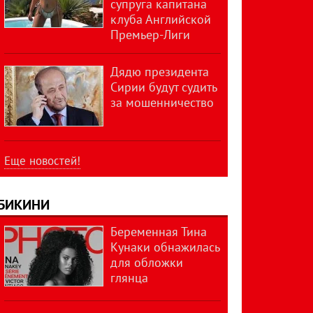
супруга капитана
клуба Английской
Премьер-Лиги
Дядю президента
Сирии будут судить
за мошенничество
Еще новостей!
БИКИНИ
Беременная Тина
Кунаки обнажилась
для обложки
глянца