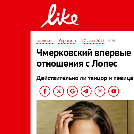
Главная
—
Украина
—
17 июля 2014
, 14:29
Чмерковский впервые
отношения с Лопес
Действительно ли танцор и певица