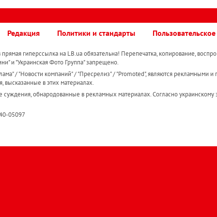
Редакция
Политики и стандарты
Пользовательское
прямая гиперссылка на LB.ua обязательна! Перепечатка, копирование, воспро
ини" и "Украинская Фото Группа" запрещено.
ама" / "Новости компаний" / "Пресрелиз" / "Promoted", являются рекламными и 
я, высказанные в этих материалах.
е суждения, обнародованные в рекламных материалах. Согласно украинскому з
R40-05097