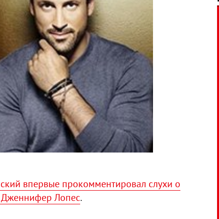
ский впервые прокомментировал слухи о
й Дженнифер Лопес
.