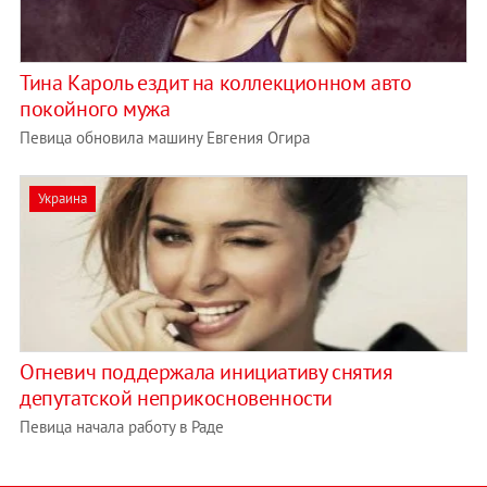
Тина Кароль ездит на коллекционном авто
покойного мужа
Певица обновила машину Евгения Огира
Украина
Огневич поддержала инициативу снятия
депутатской неприкосновенности
Певица начала работу в Раде