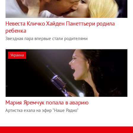
Невеста Кличко Хайден Панеттьери родила
ребенка
Звездная пара впервые стали родителями
Украина
Мария Яремчук попала в аварию
Артистка ехала на эфир "Наше Радио"