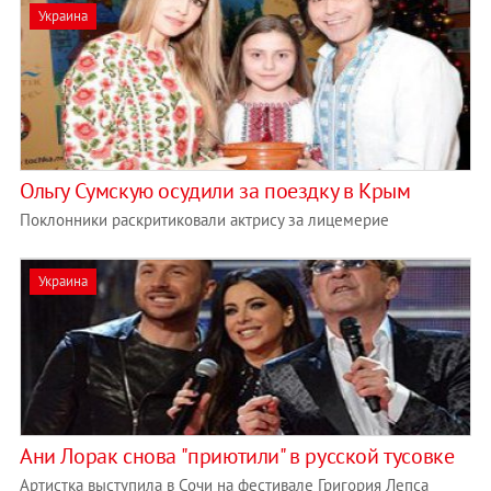
Украина
Ольгу Сумскую осудили за поездку в Крым
Поклонники раскритиковали актрису за лицемерие
Украина
Ани Лорак снова "приютили" в русской тусовке
Артистка выступила в Сочи на фестивале Григория Лепса