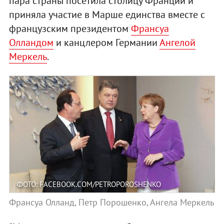
пара страны посетила столицу Франции и
приняла участие в Марше единства вместе с
французским президентом
Франсуа
Олландом
и канцлером Германии
Ангелой
Меркель
.
ФОТО: FACEBOOK.COM/PETROPOROSHENKO
Франсуа Олланд, Петр Порошенко, Ангела Меркель