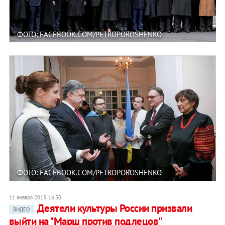
ФОТО: FACEBOOK.COM/PETROPOROSHENKO
ФОТО: FACEBOOK.COM/PETROPOROSHENKO
11 января 2013, 16:50
Деятели культуры России призвали
ВИДЕО
выйти на "Марш против подлецов"