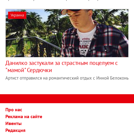
Украина
Данилко застукали за страстным поцелуем с
"мамой" Сердючки
Артист отправился на романтический отдых с Инной Белоконь
Про нас
Реклама на сайте
Ивенты
Редакция