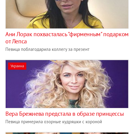
Ани Лорак похвасталась "фирменным" подарком
от Лепса
Певица поблагодарила коллегу за презент
Украина
Вера Брежнева предстала в образе принцессы
Певица примерила озорные кудряшки с короной