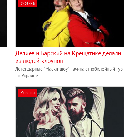
Украина
​Делиев и Барский на Крещатике делали
из людей клоунов
Легендарные "Маски-шоу" начинают юбилейный тур
по Украине.
Украина