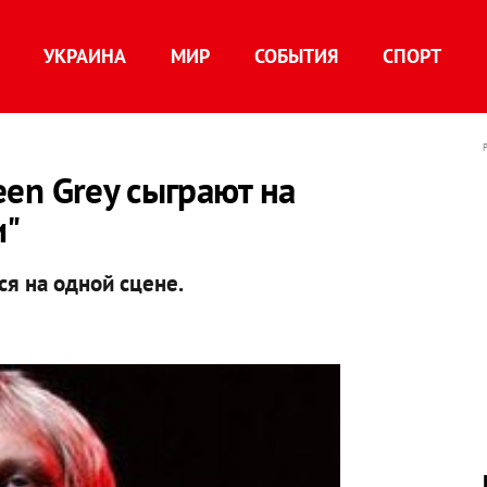
УКРАИНА
МИР
СОБЫТИЯ
СПОРТ
reen Grey сыграют на
и"
ся на одной сцене.