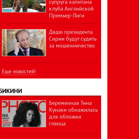
супруга капитана
клуба Английской
Премьер-Лиги
Дядю президента
Сирии будут судить
за мошенничество
Еще новостей!
БИКИНИ
Беременная Тина
Кунаки обнажилась
для обложки
глянца