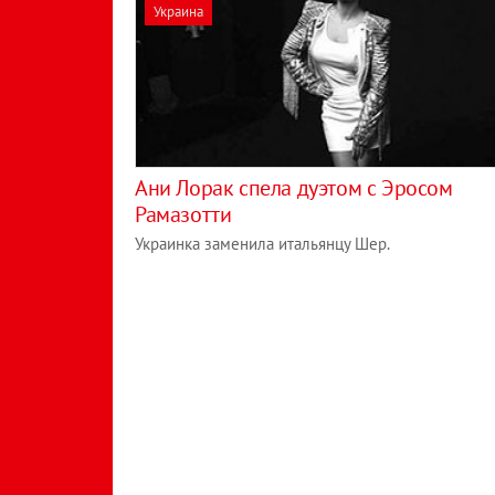
Украина
Ани Лорак спела дуэтом с Эросом
Рамазотти
Украинка заменила итальянцу Шер.