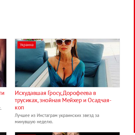
Украина
ти
Исхудавшая Гросу, Дорофеева в
трусиках, знойная Мейхер и Осадчая-
коп
.
Лучшее из Инстаграм украинских звезд за
минувшую неделю.