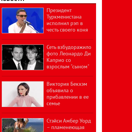
Президент
Туркменистана
исполнил рэп в
честь своего коня
Сеть взбудоражило
фото Леонардо Ди
Каприо со
взрослым "сыном"
Виктория Бекхэм
объявила о
прибавлении в ее
семье
Стэйси Амбер Уорд
– пламенеющая