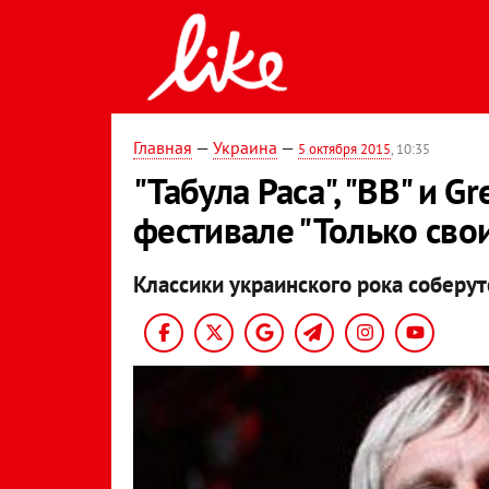
Главная
—
Украина
—
5 октября 2015
, 10:35
"Табула Раса", "ВВ" и G
фестивале "Только сво
Классики украинского рока соберут