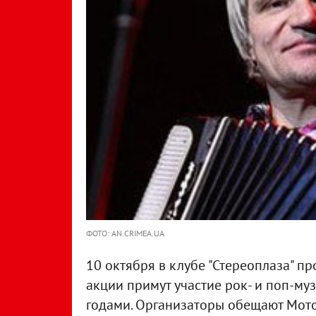
ФОТО: AN.CRIMEA.UA
10 октября в клубе "Стереоплаза" пр
акции примут участие рок- и поп-му
годами. Организаторы обещают Мотор`