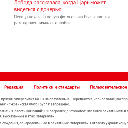
Лобода рассказала, когда Царь может
видеться с дочерью
Певица показала целую фотосессию Евангелины и
разоткровенничалась о любви.
Редакция
Политики и стандарты
Пользовательское
прямая гиперссылка на LB.ua обязательна! Перепечатка, копирование, воспро
ини" и "Украинская Фото Группа" запрещено.
ама" / "Новости компаний" / "Пресрелиз" / "Promoted", являются рекламными и 
я, высказанные в этих материалах.
е суждения, обнародованные в рекламных материалах. Согласно украинскому з