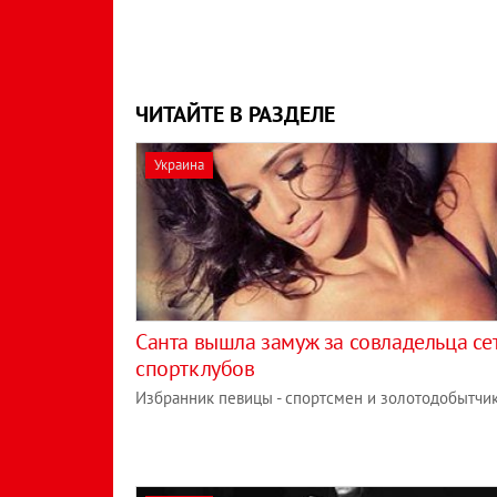
ЧИТАЙТЕ В РАЗДЕЛЕ
Украина
Санта вышла замуж за совладельца се
спортклубов
Избранник певицы - спортсмен и золотодобытчик