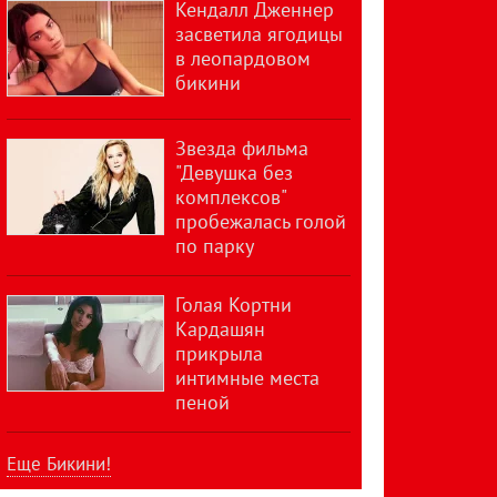
Кендалл Дженнер
засветила ягодицы
в леопардовом
бикини
Звезда фильма
"Девушка без
комплексов"
пробежалась голой
по парку
Голая Кортни
Кардашян
прикрыла
интимные места
пеной
Еще Бикини!