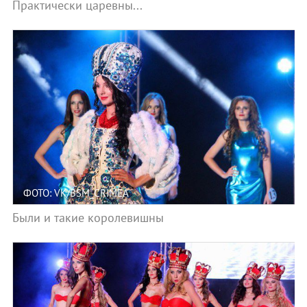
Практически царевны...
ФОТО: VK/BSM_CRIMEA
Были и такие королевишны