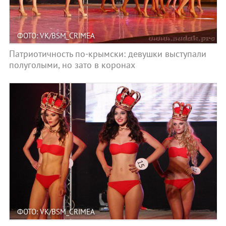
ФОТО: VK/BSM_CRIMEA
Патриотичность по-крымски: девушки выступали
полуголыми, но зато в коронах
ФОТО: VK/BSM_CRIMEA