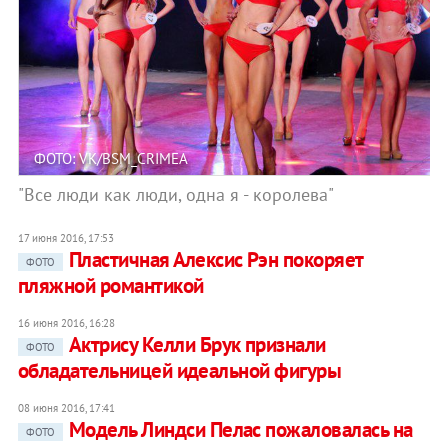
ФОТО: VK/BSM_CRIMEA
"Все люди как люди, одна я - королева"
17 июня 2016, 17:53
Пластичная Алексис Рэн покоряет
ФОТО
пляжной романтикой
16 июня 2016, 16:28
Актрису Келли Брук признали
ФОТО
обладательницей идеальной фигуры
08 июня 2016, 17:41
Модель Линдси Пелас пожаловалась на
ФОТО