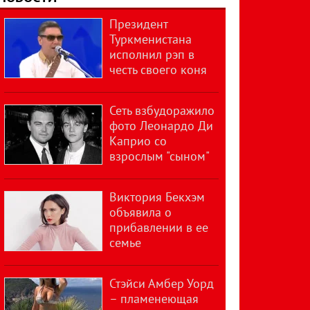
Президент
Туркменистана
исполнил рэп в
честь своего коня
Сеть взбудоражило
фото Леонардо Ди
Каприо со
взрослым "сыном"
Виктория Бекхэм
объявила о
прибавлении в ее
семье
Стэйси Амбер Уорд
– пламенеющая