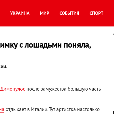
УКРАИНА
МИР
СОБЫТИЯ
СПОРТ
имку с лошадьми поняла,
ии.
 Димопулос
после замужества большую часть
на
отдыхает в Италии. Тут артистка настолько