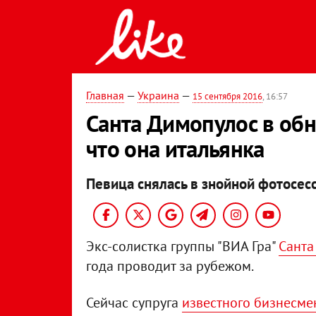
Главная
—
Украина
—
15 сентября 2016
, 16:57
Санта Димопулос в обн
что она итальянка
Певица снялась в знойной фотосесс
Экс-солистка группы "ВИА Гра"
Санта
года проводит за рубежом.
Сейчас супруга
известного бизнесме