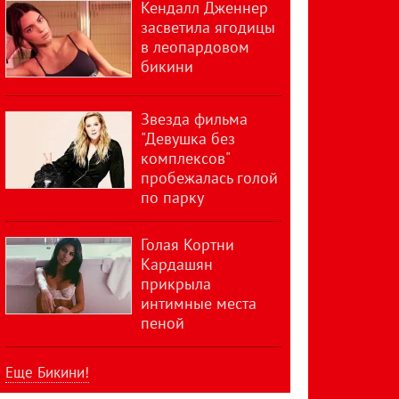
Кендалл Дженнер
засветила ягодицы
в леопардовом
бикини
Звезда фильма
"Девушка без
комплексов"
пробежалась голой
по парку
Голая Кортни
Кардашян
прикрыла
интимные места
пеной
Еще Бикини!