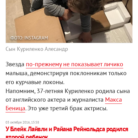
ФОТО: INSTAGRAM
Сын Куриленко Алесандр
Звезда
по-прежнему не показывает личико
малыша, демонстрируя поклонникам только
его курчавые локоны.
Напомним, 37-летняя Куриленко родила сына
от английского актера и журналиста
Макса
Беница
. Это уже третий брак актрисы.
03 октября 2016, 15:58
У Блейк Лайвли и Райана Рейнольдса родился
второй ребенок