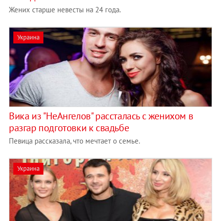
Жених старше невесты на 24 года.
Украина
Вика из "НеАнгелов" рассталась с женихом в
разгар подготовки к свадьбе
Певица рассказала, что мечтает о семье.
Украина