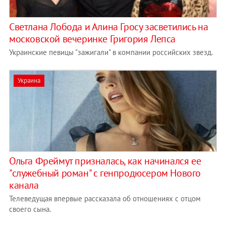
Светлана Лобода и Алина Гросу засветились на
московской вечеринке Григория Лепса
Украинские певицы "зажигали" в компании российских звезд.
Украина
Ольга Фреймут призналась, как начинался ее
"служебный роман" с генпродюсером Нового
канала
Телеведущая впервые рассказала об отношениях с отцом
своего сына.