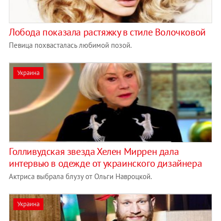
Лобода показала растяжку в стиле Волочковой
Певица похвасталась любимой позой.
Украина
Голливудская звезда Хелен Миррен дала
интервью в одежде от украинского дизайнера
Актриса выбрала блузу от Ольги Навроцкой.
Украина