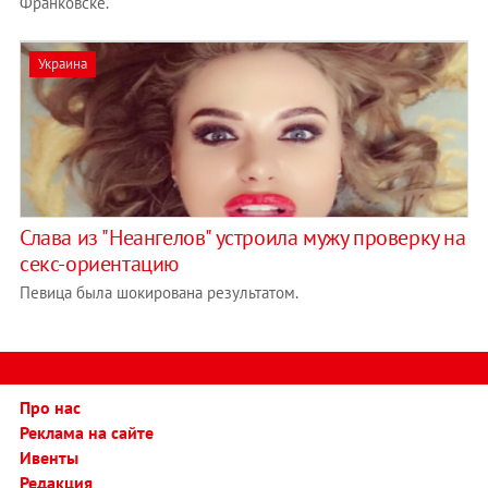
Франковске.
Украина
Слава из "Неангелов" устроила мужу проверку на
секс-ориентацию
Певица была шокирована результатом.
Про нас
Реклама на сайте
Ивенты
Редакция