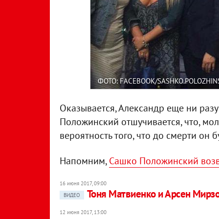
ФОТО: FACEBOOK/SASHKO.POLOZHIN
Оказывается, Александр еще ни разу
Положинский отшучивается, что, мол
вероятность того, что до смерти он 
Напомним,
Сашко Положинский возв
16 июня 2017, 09:00
Тоня Матвиенко и Арсен Мирз
ВИДЕО
12 июня 2017, 13:00