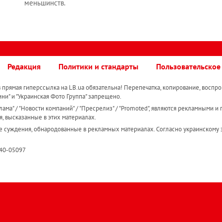
меньшинств.
Редакция
Политики и стандарты
Пользовательское
прямая гиперссылка на LB.ua обязательна! Перепечатка, копирование, воспро
ини" и "Украинская Фото Группа" запрещено.
ама" / "Новости компаний" / "Пресрелиз" / "Promoted", являются рекламными и 
я, высказанные в этих материалах.
е суждения, обнародованные в рекламных материалах. Согласно украинскому з
R40-05097