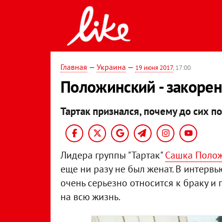
Главная
—
Украина
—
19 июня 2017
, 17:00
Положинский - закоре
Тартак признался, почему до сих п
Лидера группы "Тартак"
Сашка Поло
еще ни разу не был женат. В интервь
очень серьезно относится к браку и 
на всю жизнь.