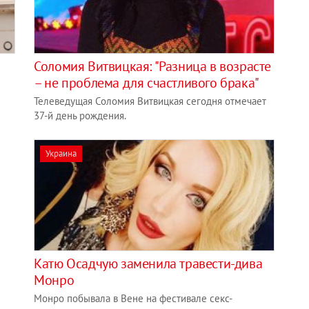
Соломия Витвицкая: "Разница в возрасте
– не проблема для счастливого брака"
Телеведущая Соломия Витвицкая сегодня отмечает
37-й день рождения.
Украина
Катю Осадчую заменила травести-дива
Монро
Монро побывала в Вене на фестивале секс-