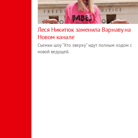
Леся Никитюк заменила Варнаву на
Новом канале
Съемки шоу "Хто зверху" идут полным ходом с
новой ведущей.