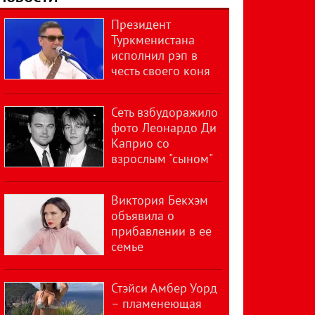
Президент
Туркменистана
исполнил рэп в
честь своего коня
Сеть взбудоражило
фото Леонардо Ди
Каприо со
взрослым "сыном"
Виктория Бекхэм
объявила о
прибавлении в ее
семье
Стэйси Амбер Уорд
– пламенеющая