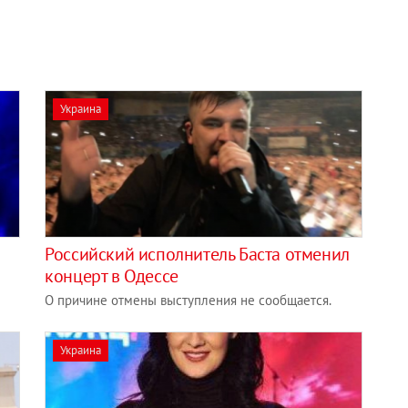
Украина
Российский исполнитель Баста отменил
концерт в Одессе
О причине отмены выступления не сообщается.
Украина