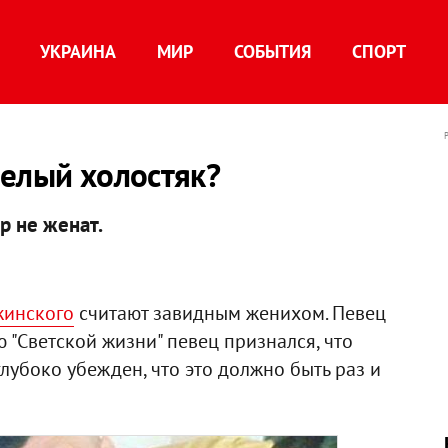
УКРАИНА
МИР
СОБЫТИЯ
СПОРТ
нелый холостяк?
ор не женат.
жинского
считают завидным женихом. Певец
ю "Светской жизни" певец признался, что
глубоко убежден, что это должно быть раз и