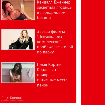
Кендалл Дженнер
засветила ягодицы
в леопардовом
бикини
Звезда фильма
"Девушка без
комплексов"
пробежалась голой
по парку
Голая Кортни
Кардашян
прикрыла
интимные места
пеной
Еще Бикини!