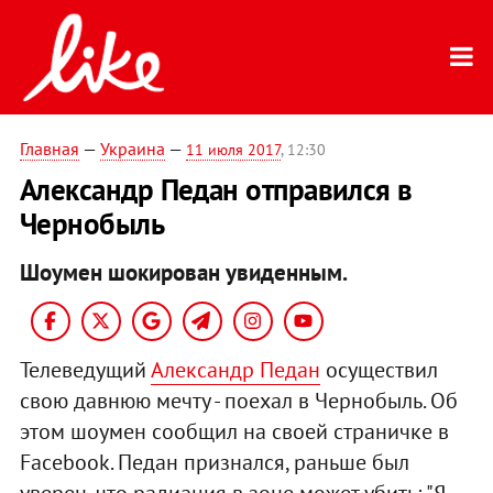
Главная
—
Украина
—
11 июля 2017
, 12:30
Александр Педан отправился в
Чернобыль
Шоумен шокирован увиденным.
Телеведущий
Александр Педан
осуществил
свою давнюю мечту - поехал в Чернобыль. Об
этом шоумен сообщил на своей страничке в
Facebook. Педан признался, раньше был
уверен, что радиация в зоне может убить: "Я