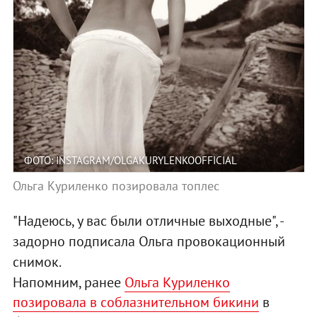
ФОТО: INSTAGRAM/OLGAKURYLENKOOFFICIAL
Ольга Куриленко позировала топлес
"Надеюсь, у вас были отличные выходные", -
задорно подписала Ольга провокационный
снимок.
Напомним, ранее
Ольга Куриленко
позировала в соблазнительном бикини
в