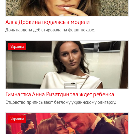
Алла Добкина подалась в модели
Дочь нардепа дебютировала на фешн-показе.
Украина
Гимнастка Анна Ризатдинова ждет ребенка
Отцовство приписывают беглому украинскому олигарху.
Украина