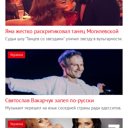
Яма жестко раскритиковал танец Могилевской
Судья шоу "Танцев со звездами" уличил звезду в вульгарности.
Украина
Святослав Вакарчук запел по-русски
Музыкант перешел на язык соседней страны ради одесситов.
Украина