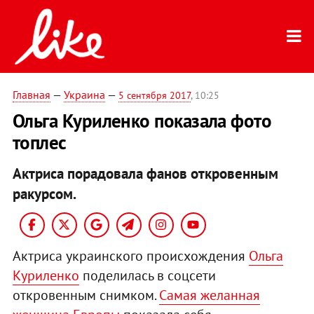
Главная
—
Украина
—
5 сентября 2017
, 10:25
Ольга Куриленко показала фото
топлес
Актриса порадовала фанов откровенным
ракурсом.
Актриса украинского происхождения
Ольга
Куриленко
поделилась в соцсети
откровенным снимком.
Самая желанная