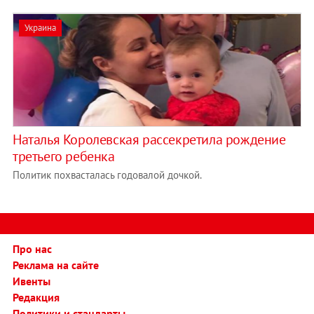
Украина
Наталья Королевская рассекретила рождение
третьего ребенка
Политик похвасталась годовалой дочкой.
Про нас
Реклама на сайте
Ивенты
Редакция
Политики и стандарты