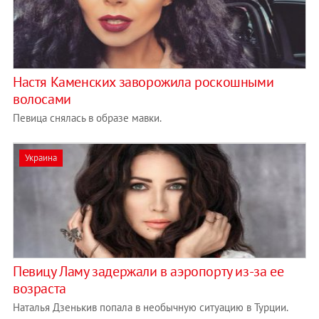
Настя Каменских заворожила роскошными
волосами
Певица снялась в образе мавки.
Украина
Певицу Ламу задержали в аэропорту из-за ее
возраста
Наталья Дзенькив попала в необычную ситуацию в Турции.