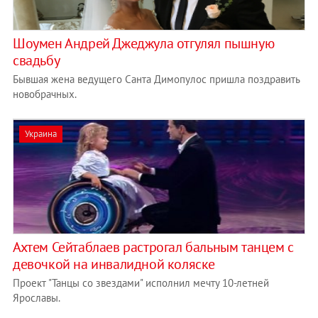
Шоумен Андрей Джеджула отгулял пышную
свадьбу
Бывшая жена ведущего Санта Димопулос пришла поздравить
новобрачных.
Украина
Ахтем Сейтаблаев растрогал бальным танцем с
девочкой на инвалидной коляске
Проект "Танцы со звездами" исполнил мечту 10-летней
Ярославы.