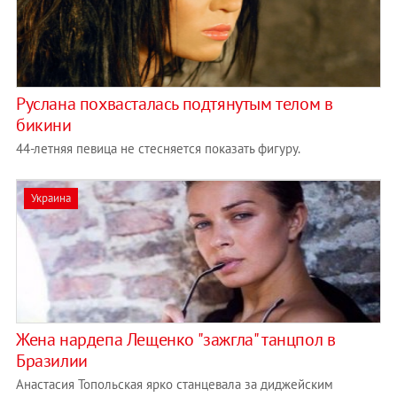
Руслана похвасталась подтянутым телом в
бикини
44-летняя певица не стесняется показать фигуру.
Украина
Жена нардепа Лещенко "зажгла" танцпол в
Бразилии
Анастасия Топольская ярко станцевала за диджейским