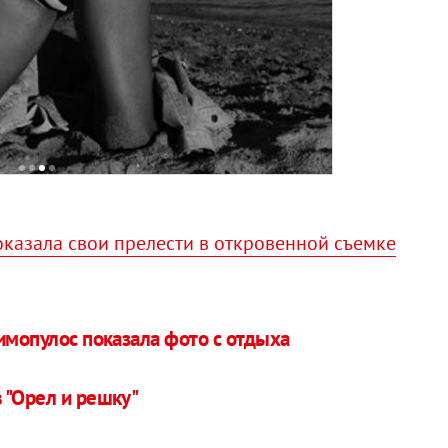
казала свои прелести в откровенной съемке
имопулос показала фото с отдыха
 "Орел и решку"