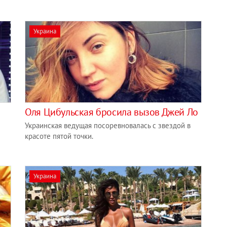
Украина
Оля Цибульская бросила вызов Джей Ло
Украинская ведущая посоревновалась с звездой в
красоте пятой точки.
Украина