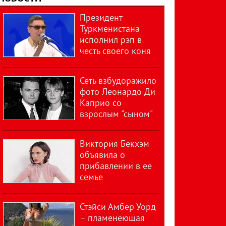
Президент
Туркменистана
исполнил рэп в
честь своего коня
Сеть взбудоражило
фото Леонардо Ди
Каприо со
взрослым "сыном"
Виктория Бекхэм
объявила о
прибавлении в ее
семье
Стэйси Амбер Уорд
– пламенеющая