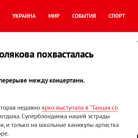
УКРАИНА
МИР
СОБЫТИЯ
СПОРТ
олякова похвасталась
в перерыве между концертами.
которая недавно
ярко выступала в "Танцах со
е отдыха. Суперблондинка нашей эстрады
ли, и только на школьные каникулы артистка
оре.