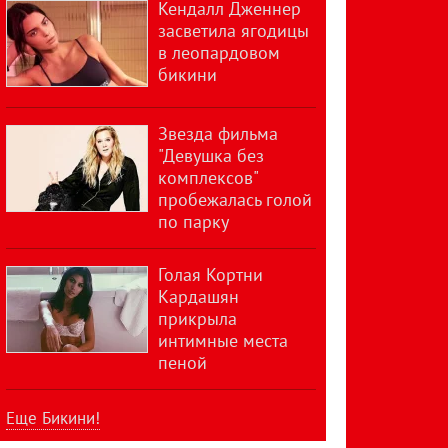
Кендалл Дженнер
засветила ягодицы
в леопардовом
бикини
Звезда фильма
"Девушка без
комплексов"
пробежалась голой
по парку
Голая Кортни
Кардашян
прикрыла
интимные места
пеной
Еще Бикини!