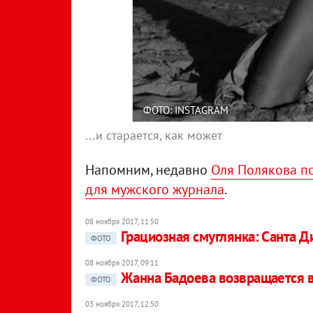
ФОТО: INSTAGRAM
...и старается, как может
Напомним, недавно
Оля Полякова по
для мужского журнала
.
08 ноября 2017, 11:50
Грациозная смуглянка: Санта Д
ФОТО
08 ноября 2017, 09:11
Жанна Бадоева возвращается в
ФОТО
03 ноября 2017, 12:50