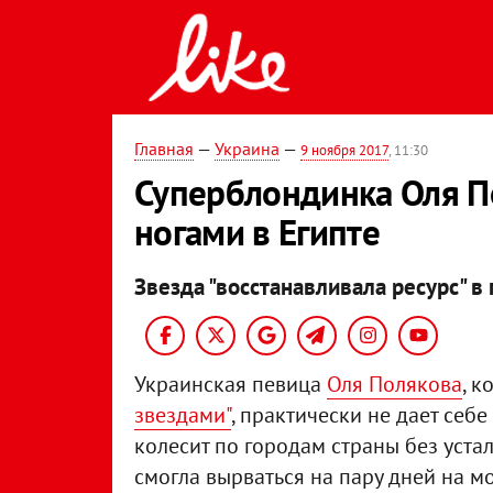
Главная
—
Украина
—
9 ноября 2017
, 11:30
Суперблондинка Оля П
ногами в Египте
Звезда "восстанавливала ресурс" 
Украинская певица
Оля Полякова
, 
звездами"
, практически не дает себ
колесит по городам страны без уста
смогла вырваться на пару дней на м