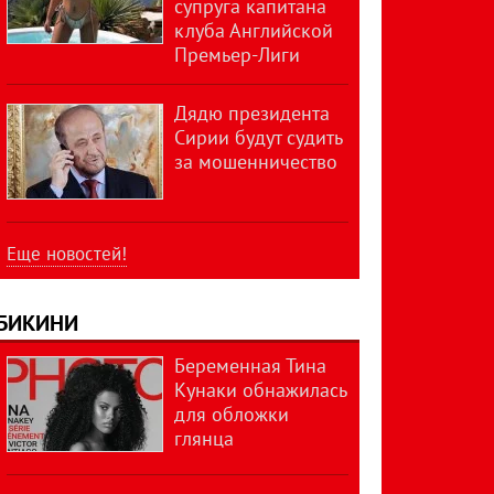
супруга капитана
клуба Английской
Премьер-Лиги
Дядю президента
Сирии будут судить
за мошенничество
Еще новостей!
БИКИНИ
Беременная Тина
Кунаки обнажилась
для обложки
глянца