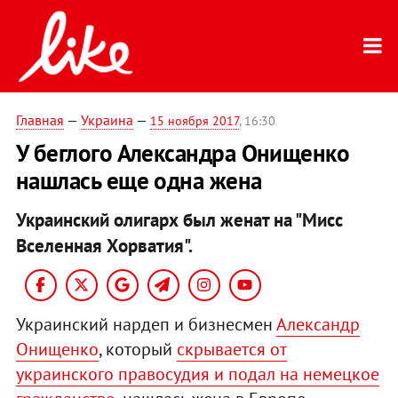
Главная
—
Украина
—
15 ноября 2017
, 16:30
У беглого Александра Онищенко
нашлась еще одна жена
Украинский олигарх был женат на "Мисс
Вселенная Хорватия".
Украинский нардеп и бизнесмен
Александр
Онищенко
, который
скрывается от
украинского правосудия и подал на немецкое