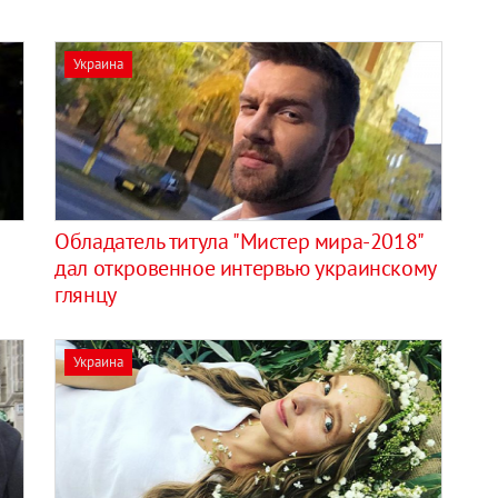
Украина
Обладатель титула "Мистер мира-2018"
дал откровенное интервью украинскому
глянцу
Украина