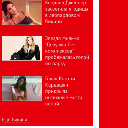
Кендалл Дженнер
засветила ягодицы
в леопардовом
бикини
Звезда фильма
"Девушка без
комплексов"
пробежалась голой
по парку
Голая Кортни
Кардашян
прикрыла
интимные места
пеной
Еще Бикини!