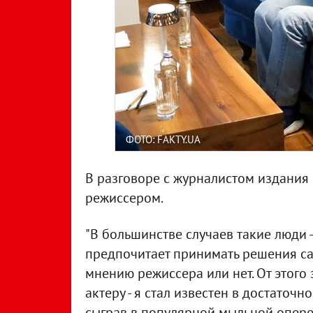
ФОТО: FAKTY.UA
В разговоре с журналистом издания 
режиссером.
"В большинстве случаев такие люди -
предпочитает принимать решения сам
мнению режиссера или нет. От этого 
актеру - я стал известен в достаточн
сыграв в популярной мыльной опере "