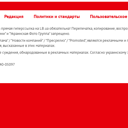
Редакция
Политики и стандарты
Пользовательское
прямая гиперссылка на LB.ua обязательна! Перепечатка, копирование, воспро
ини" и "Украинская Фото Группа" запрещено.
ама" / "Новости компаний" / "Пресрелиз" / "Promoted", являются рекламными и 
я, высказанные в этих материалах.
е суждения, обнародованные в рекламных материалах. Согласно украинскому з
R40-05097