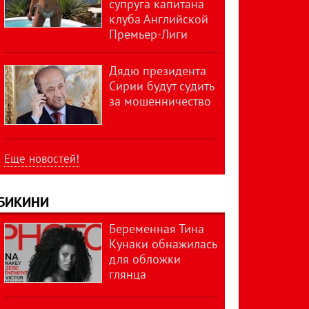
супруга капитана
клуба Английской
Премьер-Лиги
Дядю президента
Сирии будут судить
за мошенничество
Еще новостей!
БИКИНИ
Беременная Тина
Кунаки обнажилась
для обложки
глянца