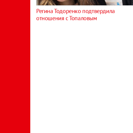
Регина Тодоренко подтвердила
отношения с Топаловым