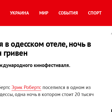
УКРАИНА
МИР
СОБЫТИЯ
СПОРТ
 в одесском отеле, ночь в
ч гривен
еждународного кинофестиваля.
бертс
Эрик Робертс
поселился в одном из
ессы, одна ночь в котором стоит 20 тысяч