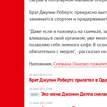
Брат Джулии Робертс прекрасно выгля
занимается спортом и придерживает
"Даже если я нахожусь на съемках, з
вливаешь в свой организм: уже много
позволяю себе немного кофе. В осн
обязательно с медом", - рассказал он
Напомним,
Снежана Онопко пожалела
13 июля 2018, 11:11
Брат Джулии Робертс прилетел в Оде
24 июля 2017, 17:00
Экс-жена Джонни Деппа снялас
ФОТО
21 июля 2017, 14:00