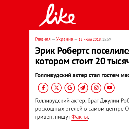
Главная
—
Украина
—
15 июля 2018
, 15:59
Эрик Робертс поселился
котором стоит 20 тыся
Голливудский актер стал гостем м
Голливудский актер, брат Джулии Ро
роскошных отелей в самом центре Од
гривен, пишут
Факты
.