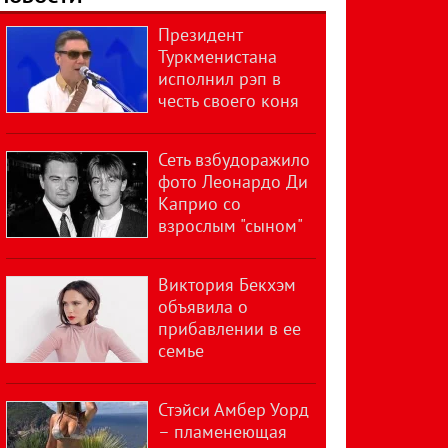
Президент
Туркменистана
исполнил рэп в
честь своего коня
Сеть взбудоражило
фото Леонардо Ди
Каприо со
взрослым "сыном"
Виктория Бекхэм
объявила о
прибавлении в ее
семье
Стэйси Амбер Уорд
– пламенеющая