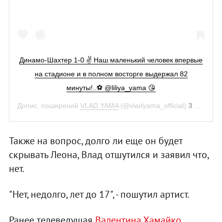
Динамо-Шахтер 1-0 ✌ Наш маленький человек впервые
на стадионе и в полном восторге выдержал 82
минуты!..⚽️ @liliya_yama 😘
Допис, поширений
VLAD YAMA
(@vladyama_official)
3 Сер 2018 р. о 11:32 PDT
Также на вопрос, долго ли еще он будет
скрывать Леона, Влад отшутился и заявил что,
нет.
"Нет, недолго, лет до 17", - пошутил артист.
Ранее телеведущая
Валентина Хамайко