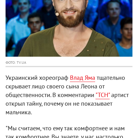
ФОТО: TV.UA
Украинский хореограф
Влад Яма
тщательно
скрывает лицо своего сына Леона от
общественности. В комментарии
"ТСН"
артист
открыл тайну, почему он не показывает
мальчика.
"Мы считаем, что ему так комфортнее и нам
так комфортнее. Вы знаете, у нас настолько