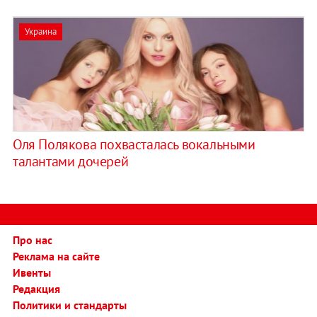
Украина
Оля Полякова похвасталась вокальными
талантами дочерей
Про нас
Реклама на сайте
Ивенты
Редакция
Политики и стандарты