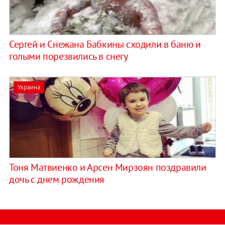
Сергей и Снежана Бабкины сходили в баню и
голыми порезвились в снегу
Украина
Тоня Матвиенко и Арсен Мирзоян поздравили
дочь с днем рождения