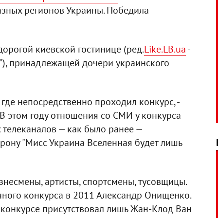
азных регионов Украины. Победила
дорогой киевской гостинице (ред.
Like.LB.ua
-
е"), принадлежащей дочери украинского
 где непосредственно проходил конкурс, -
 В этом году отношения со СМИ у конкурса
х телеканалов — как было ранее —
орону "Мисс Украина Вселенная будет лишь
несмены, артисты, спортсмены, тусовщицы.
чного конкурса в 2011 Александр Онищенко.
на конкурсе присутствовал лишь Жан-Клод Ван