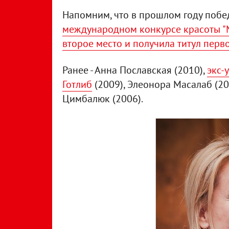
Напомним, что в прошлом году побе
международном конкурсе красоты "
второе место и получила титул перв
Ранее - Анна Пославская (2010),
экс-
Готлиб
(2009), Элеонора Масалаб (20
Цимбалюк (2006).