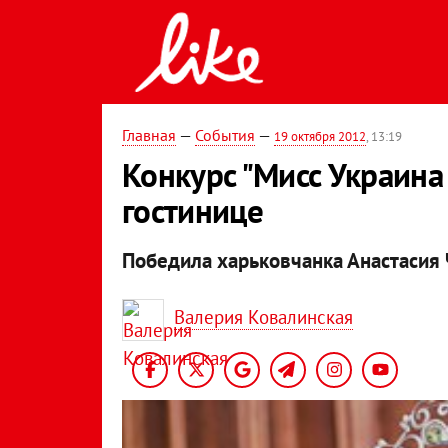
Главная
—
События
—
19 октября 2012
, 13:19
Конкурс "Мисс Украина
гостинице
Победила харьковчанка Анастасия 
Валерия Ковалинская