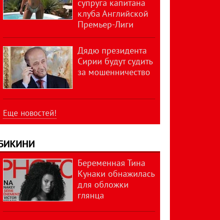
супруга капитана
клуба Английской
Премьер-Лиги
Дядю президента
Сирии будут судить
за мошенничество
Еще новостей!
БИКИНИ
Беременная Тина
Кунаки обнажилась
для обложки
глянца