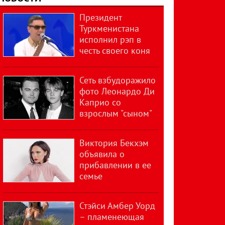
Президент
Туркменистана
исполнил рэп в
честь своего коня
Сеть взбудоражило
фото Леонардо Ди
Каприо со
взрослым "сыном"
Виктория Бекхэм
объявила о
прибавлении в ее
семье
Стэйси Амбер Уорд
– пламенеющая