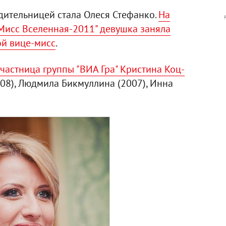
дительницей стала Олеся Стефанко.
На
Мисс Вселенная-2011" девушка заняла
ой вице-мисс
.
участница группы "ВИА Гра" Кристина Коц-
08), Людмила Бикмуллина (2007), Инна