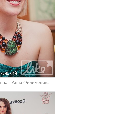
ЕРБИЦКИЙ
енная" Анна Филимонова