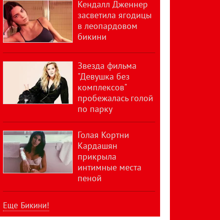
Кендалл Дженнер
засветила ягодицы
в леопардовом
бикини
Звезда фильма
"Девушка без
комплексов"
пробежалась голой
по парку
Голая Кортни
Кардашян
прикрыла
интимные места
пеной
Еще Бикини!