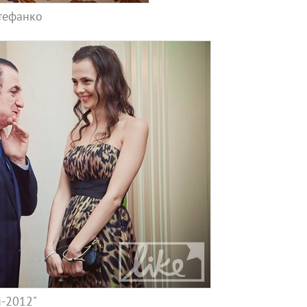
Стефанко
я-2012"