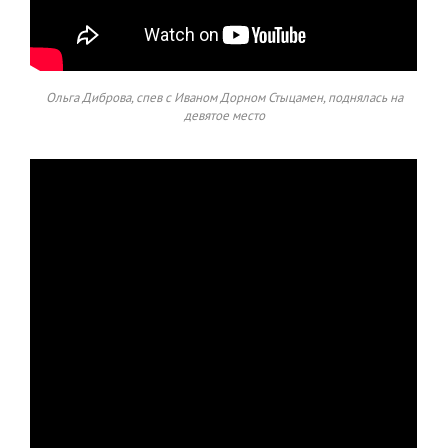
Ольга Диброва, спев с Иваном Дорном Стыцамен, поднялась на
девятое место