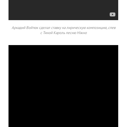
Аркадий Войтюк сделал ставку на лирическую композицию, спев
с Тиной Кароль песню Ніжно