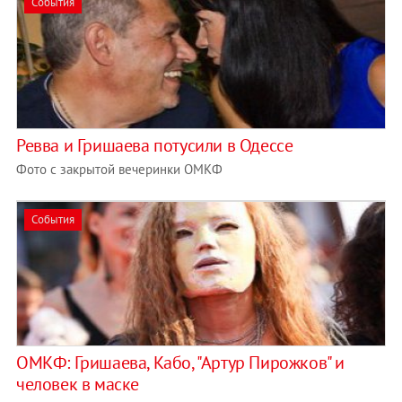
События
Ревва и Гришаева потусили в Одессе
Фото с закрытой вечеринки ОМКФ
События
ОМКФ: Гришаева, Кабо, "Артур Пирожков" и
человек в маске